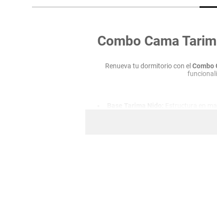
hogar
tecnología
Combo Cama Tarima 
moda
Renueva tu dormitorio con el
Combo C
funcionali
deportes
Base Tarima Nido:
Estructura en made
juguetería
Colchón Doble Pillow:
Colchón de 14
Espaldar de Colgar:
Espaldar tapizad
Dimensiones Tot
Este combo ofrece una solución completa
soporte cómodo con 