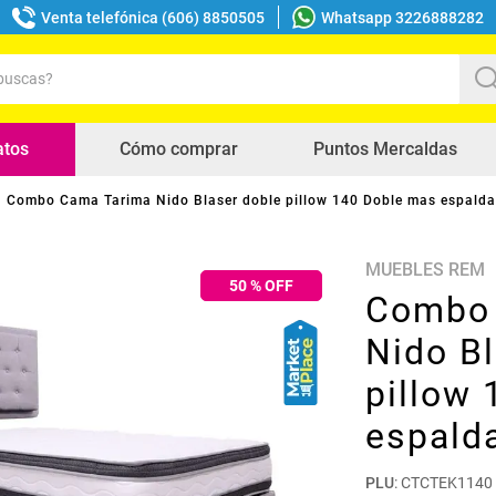
Venta telefónica (606) 8850505
Whatsapp 3226888282
uscas?
s buscados
atos
Cómo comprar
Puntos Mercaldas
Combo Cama Tarima Nido Blaser doble pillow 140 Doble mas espalda
MUEBLES REM
50
% OFF
Combo 
Nido Bl
pillow
espald
PLU
:
CTCTEK1140