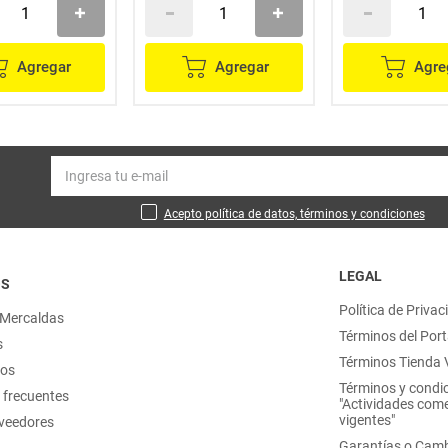
Agregar
Agregar
Agre
Acepto política de datos, términos y condiciones
LEGAL
OS
Política de Privac
 Mercaldas
Términos del Port
s
Términos Tienda V
nos
Términos y condi
 frecuentes
"Actividades come
vigentes"
oveedores
Garantías o Camb