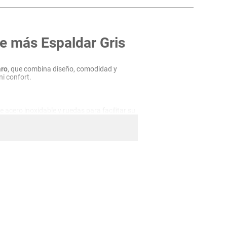
e más Espaldar Gris
aro
, que combina diseño, comodidad y
ni confort.
e acero inoxidable y ruedas para facilitar su
onfort. Relleno de espuma de alta densidad
cia y soporte. Dimensiones aproximadas: 140
ecto para camas dobles.
r
rima nido con ruedas y proporcionando un
rador y confortable.