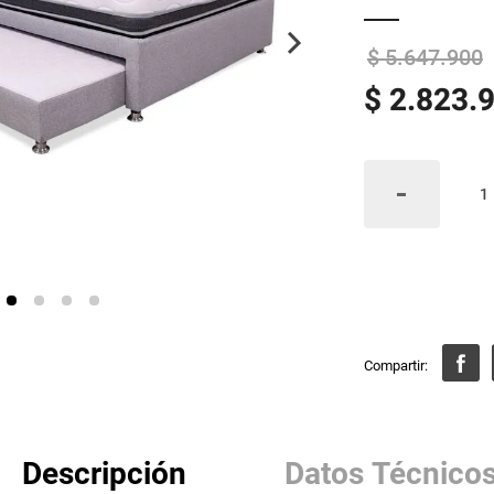
$
5
.
647
.
900
$
2
.
823
.
Descripción
Datos Técnico