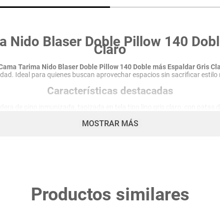
Nido Blaser Doble Pillow 140 Dobl
Claro
ama Tarima Nido Blaser Doble Pillow 140 Doble más Espaldar Gris Cl
dad. Ideal para quienes buscan aprovechar espacios sin sacrificar estilo 
Características destacadas
ra de pino inmunizada, tapizada en tela tipo lino gris claro, con patas d
desplazamiento. Capacidad máxima de carga: 80 kg.
MOSTRAR MÁS
0 cm x 190 cm con tecnología pillow top que brinda una capa extra de c
para un descanso óptimo.
o en tela tipo lino gris claro con diseño capitoneado, que aporta elegan
cm de ancho x 60 cm de alto.
ales:
140 cm de ancho x 190 cm de largo x 35 cm de altura (base). Perf
Beneficios del Combo Cama Tarima Nido Blase
 para tu habitación, facilitando el almacenamiento gracias a la base ta
Productos similares
el espaldar tapizado. El colchón pillow top garantiza un descanso repa
Recomendaciones de uso