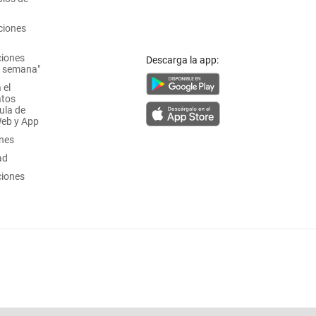
ciones
ciones
Descarga la app:
a semana"
 el
atos
ula de
Web y App
ones
ad
ciones