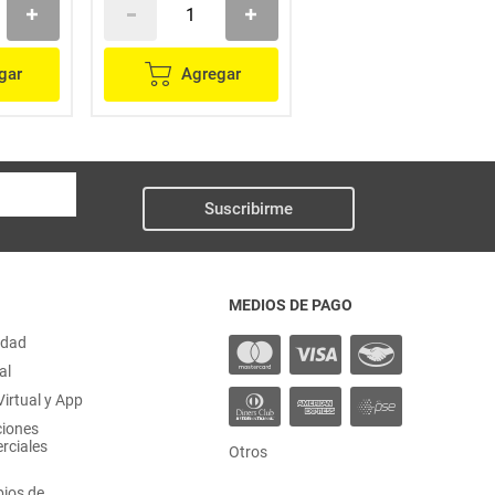
gar
Agregar
Agregar
Suscribirme
MEDIOS DE PAGO
idad
al
irtual y App
ciones
rciales
Otros
ios de