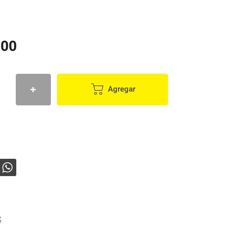
900
Agregar
s