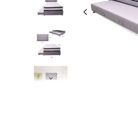
despensa
Arroz
Mantequilla
lácteos y refrigerados
vinos y licores
cuidado del bebé
mascotas
limpieza
cuidado personal
otros