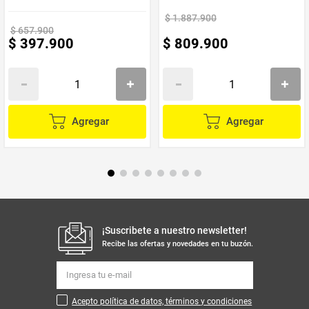
$
1
.
887
.
900
Limpieza:
Utiliza un paño suave y ligeramente húmedo para limpiar
la tela. Evita el uso de productos químicos agresivos.
$
657
.
900
Cuidados del colchón:
Gira el colchón periódicamente para
$
397
.
900
$
809
.
900
mantener su forma y prolongar su vida útil.
Agrega estilo y funcionalidad a tu espacio con el
Combo Cama Tarima
Nido Blaser Doble Pillow 100 cm Sencillo Gris Claro
. Una elección
inteligente para quienes buscan calidad y diseño en sus muebles.
Agregar
Agregar
¡Suscribete a nuestro newsletter!
Recibe las ofertas y novedades en tu buzón.
Acepto política de datos, términos y condiciones