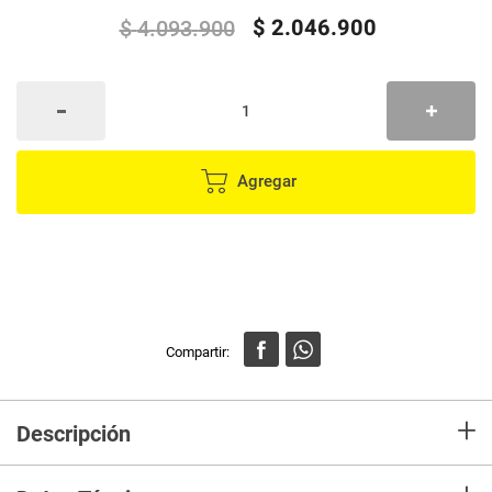
$
2
.
046
.
900
$
4
.
093
.
900
Agregar
+
Descripción
Combo Cama Tarima Nido Blaser