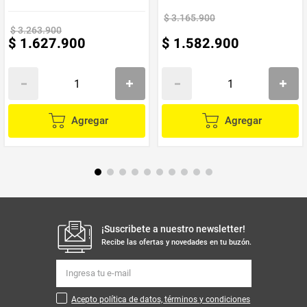
$
3
.
165
.
900
No exponer al sol directamente
Evitar ambientes húmedos
$
3
.
263
.
900
$
1
.
627
.
900
$
1
.
582
.
900
No utilizar productos químicos o abrasivos para la limpieza
Rotar el colchón periódicamente para prolongar su vida útil
Utilizar un protector de colchón para mantener su higiene
Con el
Combo Base Cama y Colchón Blaser 140 Doble Intermedio
,
disfrutarás de un descanso de calidad y un ambiente acogedor en tu
habitación. ¡Haz de tu espacio un lugar ideal para relajarte!
Agregar
Agregar
¡Suscribete a nuestro newsletter!
Recibe las ofertas y novedades en tu buzón.
Acepto política de datos, términos y condiciones