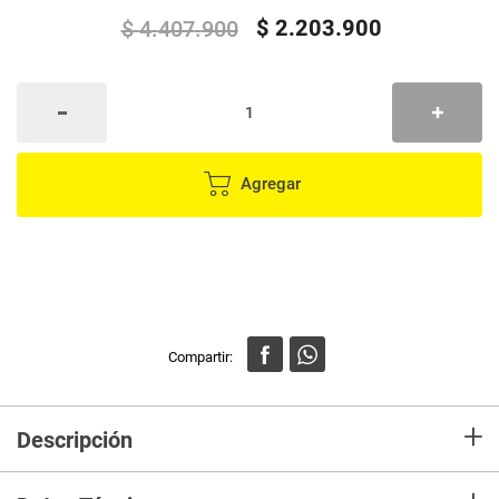
$
2
.
203
.
900
$
4
.
407
.
900
Agregar
+
Descripción
Combo Base Cama y Colchón Blaser 140 Doble Intermedio
– Confort y