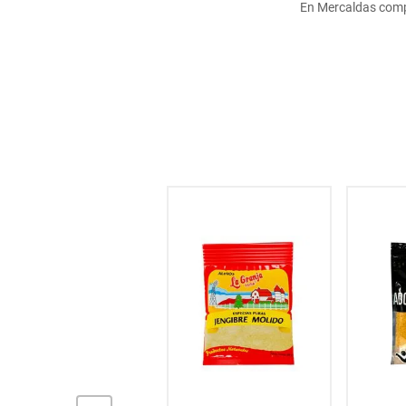
En Mercaldas comp
hogar
tecnología
moda
deportes
juguetería