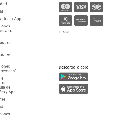
idad
al
irtual y App
ciones
rciales
Otros
ios de
ciones
ciones
Descarga la app:
a semana"
 el
atos
ula de
Web y App
ones
ad
ciones