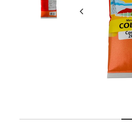
despensa
Arroz
Mantequilla
lácteos y refrigerados
vinos y licores
cuidado del bebé
mascotas
limpieza
cuidado personal
otros