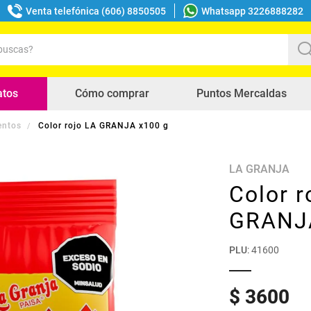
Venta telefónica (606) 8850505
Whatsapp 3226888282
uscas?
s buscados
atos
Cómo comprar
Puntos Mercaldas
entos
Color rojo LA GRANJA x100 g
LA GRANJA
Color r
GRANJA
PLU
:
41600
$
3600