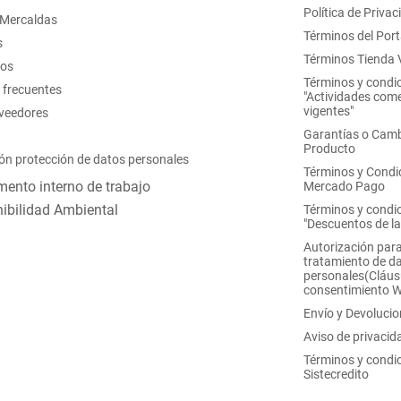
Política de Privac
 Mercaldas
Términos del Port
s
Términos Tienda V
nos
Términos y condi
 frecuentes
"Actividades come
vigentes"
oveedores
Garantías o Camb
Producto
ón protección de datos personales
Términos y Condi
ento interno de trabajo
Mercado Pago
ibilidad Ambiental
Términos y condi
"Descuentos de l
Autorización para
tratamiento de d
personales(Cláus
consentimiento 
Envío y Devoluci
Aviso de privacid
Términos y condi
Sistecredito