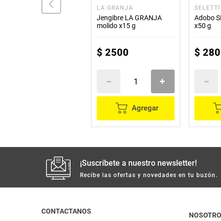
BADIA
LA GRANJA
SELETTI
Paprika BADIA x28 g
Jengibre LA GRANJA
Adobo S
molido x15 g
x50 g
$
6700
$
2500
$
280
Agregar
Agregar
¡Suscríbete a nuestro newsletter!
Recibe las ofertas y novedades en tu buzón.
CONTACTANOS
NOSOTR