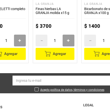
LA GRANJA
LA GRANJA
ELETTI completo
Finas hierbas LA
Bicarbonato de 
GRANJA molida x15 g
GRANJA x100 g
0
$
3700
$
1400
Agregar
Agregar
Agre
Acepto política de datos, términos y condiciones
LEGAL
OS