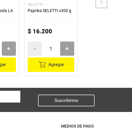
SELETTI
SELETTI
soda LA
Paprika SELETTI x300 g
Cúrcuma SELETTI x350 
$
16
.
200
$
17
.
800
gar
Agregar
Agregar
Suscribirme
MEDIOS DE PAGO