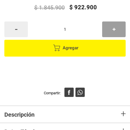
$
922
.
900
$
1
.
845
.
900
Agregar
+
Descripción
Colchón Tanner 120 cm
– Confort y suavidad para un descanso reparador