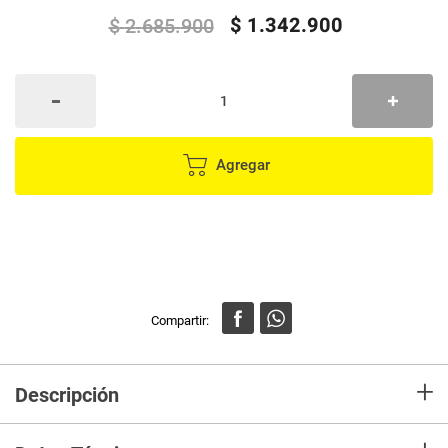
$
1
.
342
.
900
$
2
.
685
.
900
Agregar
+
Descripción
Colchón Blaser Doble Pillow 140 cm
– Confort y suavidad para un