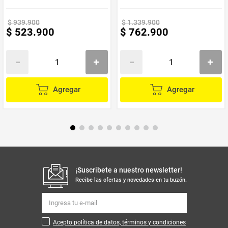
Amplio Espacio De
Evitar ambientes húmedos
No utilizar productos químicos o abrasivos para la limpieza
Almacenamiento
Usar una base o cama adecuada
$
939
.
900
$
1
.
339
.
900
$
523
.
900
$
762
.
900
Rotar el colchón regularmente
Utilizar un protector de colchón para mantener su higiene
Con el
Colchón Blaser Doble Pillow 140 cm
, tendrás un descanso
confortable, duradero y de alta calidad, respaldado por la garantía
de un producto colombiano confiable. ¡Convierte tu cama en un
espacio ideal para relajarte!
Agregar
Agregar
¡Suscribete a nuestro newsletter!
Recibe las ofertas y novedades en tu buzón.
Acepto política de datos, términos y condiciones