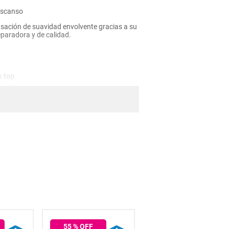
escanso
nsación de suavidad envolvente gracias a su
eparadora y de calidad.
w top
 con 30% algodón
a durante el sueño
del colchón
ódica
 decoración
55
% OFF
62
% OFF