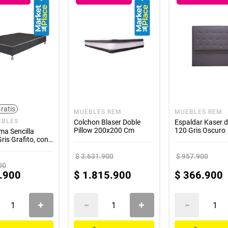
Usar una base o cama adecuada
Rotar el colchón regularmente
Utilizar un protector de colchón para mantener su higiene
low 120 cm
, disfrutarás de un descanso ortopédico de calidad, adaptado a
roducto colombiano confiable. ¡Haz de tu cama el lugar perfecto para de
ratis
MUEBLES REM
MUEBLES REM
EBLES
Colchon Blaser Doble
Espaldar Kaser d
Pillow 200x200 Cm
120 Gris Oscuro
ma Sencilla
ris Grafito, con
de Tablas
$
3
.
631
.
900
$
957
.
900
00
.
900
$
1
.
815
.
900
$
366
.
900