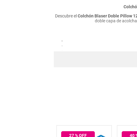
hogar
Colchó
Descubre el
Colchón Blaser Doble Pillow 1
doble capa de acolchad
tecnología
moda
Material
deportes
juguetería
Sop
50
% OFF
27
% OFF
40