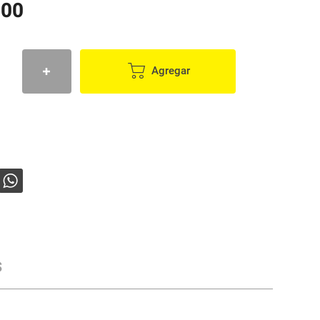
900
Agregar
s