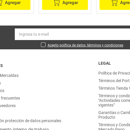
Agregar
Agregar
Agre
Acepto política de datos, términos y condiciones
LEGAL
OS
Política de Privac
 Mercaldas
Términos del Port
s
Términos Tienda V
nos
Términos y condi
 frecuentes
"Actividades come
vigentes"
oveedores
Garantías o Camb
Producto
ón protección de datos personales
Términos y Condi
ento interno de trabajo
Mercado Pago