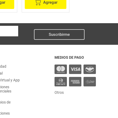
gar
Agregar
Agregar
Suscribirme
MEDIOS DE PAGO
idad
al
irtual y App
ciones
rciales
Otros
ios de
ciones