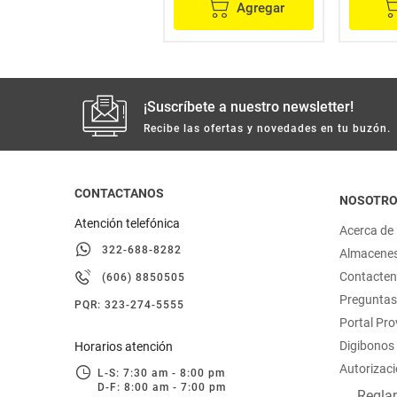
Agregar
Agregar
¡Suscríbete a nuestro newsletter!
Recibe las ofertas y novedades en tu buzón.
CONTACTANOS
NOSOTR
Atención telefónica
Acerca de
322-688-8282
Almacene
Contacte
(606) 8850505
Preguntas
PQR: 323-274-5555
Portal Pr
Digibonos
Horarios atención
Autorizaci
L-S: 7:30 am - 8:00 pm
D-F: 8:00 am - 7:00 pm
Reglam