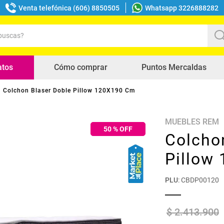
Venta telefónica (606) 8850505
Whatsapp 3226888282
uscas?
s buscados
atos
Cómo comprar
Puntos Mercaldas
Colchon Blaser Doble Pillow 120X190 Cm
MUEBLES REM
50
% OFF
Colcho
Pillow
PLU
:
CBDP00120
$
2
.
413
.
900