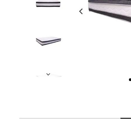
despensa
Arroz
Mantequilla
lácteos y refrigerados
vinos y licores
cuidado del bebé
mascotas
limpieza
cuidado personal
otros