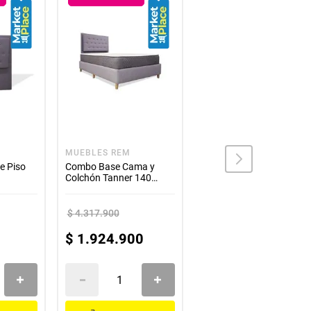
 tus necesidades y con la garantía de un
scansar!
MUEBLES REM
MUEBLES REM
e Piso
Combo Base Cama y
Espaldar Kaser de colgar
Colchón Tanner 140
140 Gris Claro
Doble mas espaldar
$
4
.
317
.
900
$
983
.
900
$
1
.
924
.
900
$
377
.
900