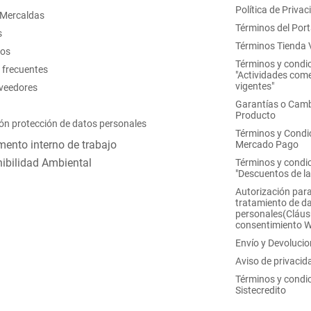
Política de Privac
 Mercaldas
Términos del Port
s
Términos Tienda V
nos
Términos y condi
 frecuentes
"Actividades come
vigentes"
oveedores
Garantías o Camb
Producto
ón protección de datos personales
Términos y Condi
ento interno de trabajo
Mercado Pago
ibilidad Ambiental
Términos y condi
"Descuentos de l
Autorización para
tratamiento de d
personales(Cláus
consentimiento 
Envío y Devoluci
Aviso de privacid
Términos y condi
Sistecredito