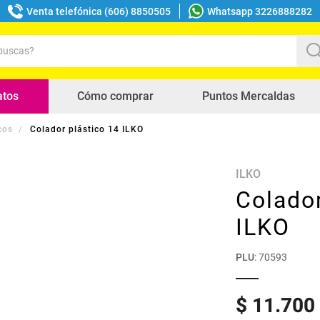
Venta telefónica (606) 8850505
Whatsapp 3226888282
uscas?
s buscados
atos
Cómo comprar
Puntos Mercaldas
cos
Colador plástico 14 ILKO
ILKO
Colador
ILKO
PLU
:
70593
$
11
.
700