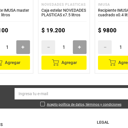
NOVEDADES PLASTICAS
IMUSA
nte IMUSA master
Caja estelar NOVEDADES
Recipiente IMUS
 litros
PLASTICAS x7.5 litros
cuadrado x0.4 li
100
$
19
.
200
$
9800
Agregar
Agregar
Agre
Acepto política de datos, términos y condiciones
LEGAL
OS