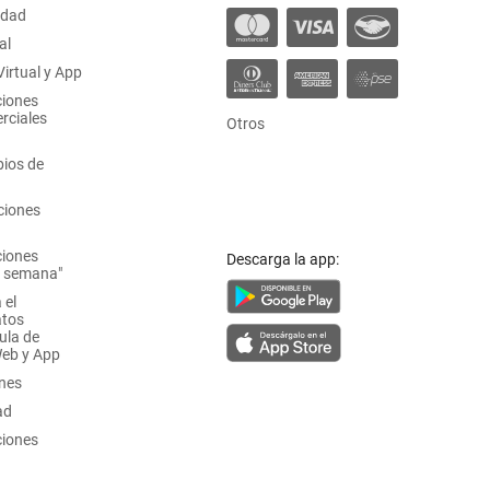
idad
al
irtual y App
ciones
rciales
Otros
ios de
ciones
ciones
Descarga la app:
a semana"
 el
atos
ula de
Web y App
ones
ad
ciones