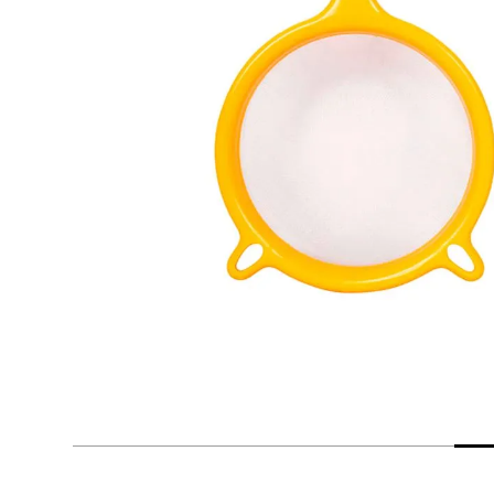
despensa
Arroz
Mantequilla
lácteos y refrigerados
vinos y licores
cuidado del bebé
mascotas
limpieza
cuidado personal
otros