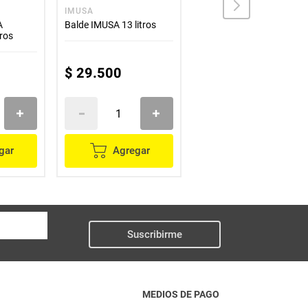
IMUSA
IMUSA
A
Balde IMUSA 13 litros
Balde IMUSA con
tros
escurridor 14 l
$
29
.
500
$
49
.
300
gar
Agregar
Agregar
Suscribirme
MEDIOS DE PAGO