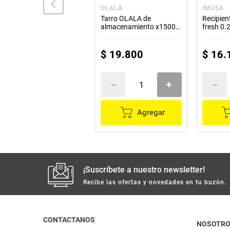
ILKO
OLALA
IMUSA
Colador plástico 14 ILKO
Tarro OLALA de
Recipie
almacenamiento x1500
fresh 0.2
ml
$
11
.
700
$
19
.
800
$
16
.
Agregar
Agregar
¡Suscríbete a nuestro newsletter!
Recibe las ofertas y novedades en tu buzón.
CONTACTANOS
NOSOTR