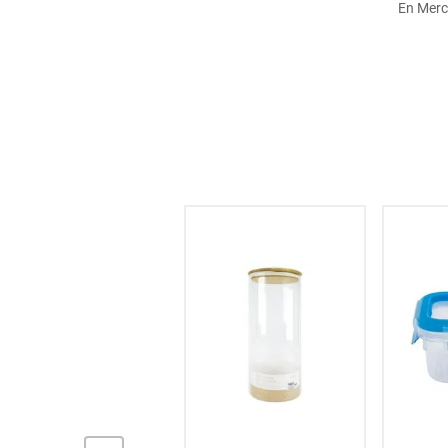
En Merc
hogar
tecnología
moda
deportes
juguetería