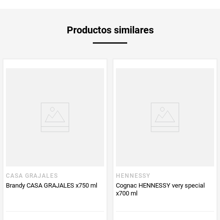
Peso Neto
700
Productos similares
Producto (kg)
PUM - Unidad
Mililitro
de Medida
CASA GRAJALES
HENNESSY
Brandy CASA GRAJALES x750 ml
Cognac HENNESSY very special
x700 ml