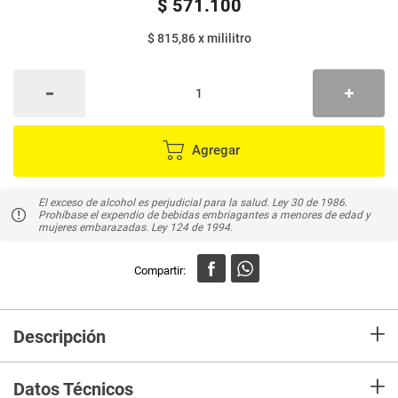
$
571
.
100
$ 815,86
x
mililitro
Agregar
El exceso de alcohol es perjudicial para la salud. Ley 30 de 1986.
Prohíbase el expendio de bebidas embriagantes a menores de edad y
mujeres embarazadas. Ley 124 de 1994.
+
Descripción
Cognac Hennessy v.s.o.p x700ml. El exceso de alcohol es perjudicial para
+
la salud. Ley 30 de 1986. Prohíbase el expendio de bebidas embriagantes
Datos Técnicos
a menores de edad ley 124 1994.