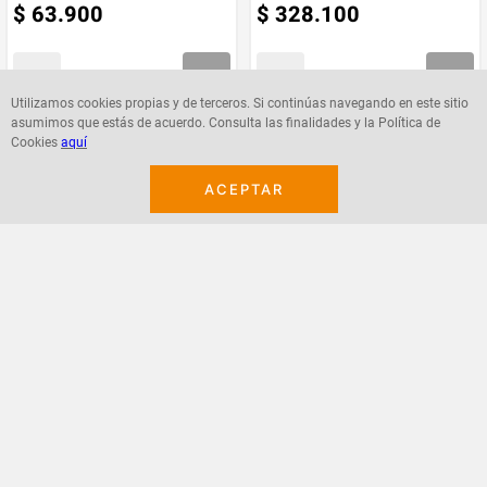
$
63
.
900
$
328
.
100
Utilizamos cookies propias y de terceros. Si continúas navegando en este sitio
asumimos que estás de acuerdo. Consulta las finalidades y la Política de
Agregar
Agregar
Cookies
aquí
ACEPTAR
¡Suscribete a nuestro newsletter!
Recibe las ofertas y novedades en tu buzón.
Acepto política de datos, términos y condiciones
Suscribirme