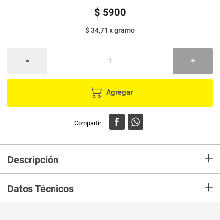
$
5900
$ 34,71
x
gramo
Agregar
+
Descripción
Estamos comprometidos en satisfacer las necesidades y expectativas de
+
nuestros clientes. Coctel de frutas en almibar RIOVALLE x170 g, prepara
Datos Técnicos
las más deliciosas recetas y disfruta de su inigualable sabor.
Unidad de
un