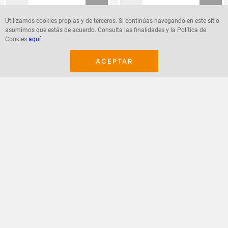
Utilizamos cookies propias y de terceros. Si continúas navegando en este sitio
asumimos que estás de acuerdo. Consulta las finalidades y la Política de
Agregar
Agregar
Cookies
aquí
ACEPTAR
¡Suscribete a nuestro newsletter!
Recibe las ofertas y novedades en tu buzón.
Acepto política de datos, términos y condiciones
Suscribirme