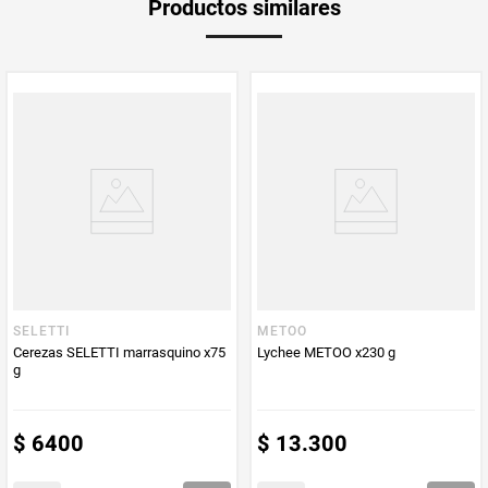
Productos similares
medida
Multiplicador
1
PUM - Medida
170
Peso Neto
170
Producto (kg)
PUM - Unidad
Gramo
de Medida
SELETTI
METOO
Cerezas SELETTI marrasquino x75
Lychee METOO x230 g
g
$
6400
$
13
.
300