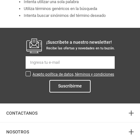
Intenta utilizar una sola palabra
Utiliza términos genéricos en la búsqueda
Intenta buscar sinónimos del término deseado
¡Suscribete a nuestro newsletter!
Recibe las ofertas y novedades en tu buzón.
Acepto política de datos, términos y condiciones
Suscribirme
+
CONTACTANOS
+
Atención telefónica
NOSOTROS
3226888282