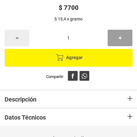
$
7700
$ 15,4
x
gramo
Agregar
+
Descripción
En mercaldas compra Cocoa ALBA DEL FONCE tradicional x500 g
+
Datos Técnicos
Unidad de
un