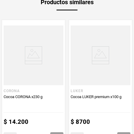
Productos similares
medida
Multiplicador
1
Peso Neto
500
Producto (kg)
PUM - Unidad
Gramo
de Medida
CORONA
LUKER
Cocoa CORONA x230 g
Cocoa LUKER premium x100 g
$
14
.
200
$
8700