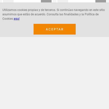
Utilizamos cookies propias y de terceros. Si continúas navegando en este sitio
asumimos que estás de acuerdo. Consulta las finalidades y la Política de
Agregar
Agregar
Cookies
aquí
ACEPTAR
¡Suscribete a nuestro newsletter!
Recibe las ofertas y novedades en tu buzón.
Acepto política de datos, términos y condiciones
Suscribirme