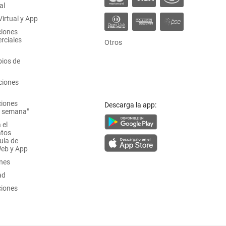
al
irtual y App
ciones
rciales
Otros
ios de
ciones
ciones
Descarga la app:
a semana"
 el
atos
ula de
Web y App
ones
ad
ciones