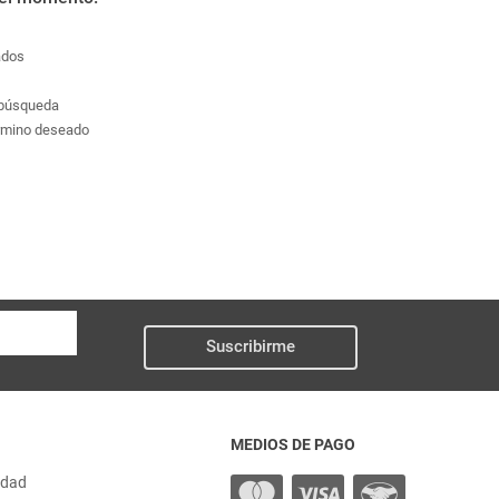
ados
a búsqueda
érmino deseado
Suscribirme
MEDIOS DE PAGO
idad