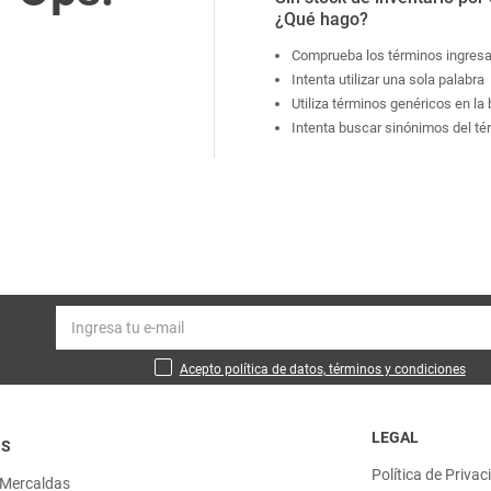
¿Qué hago?
Comprueba los términos ingres
Intenta utilizar una sola palabra
Utiliza términos genéricos en l
Intenta buscar sinónimos del t
Acepto política de datos, términos y condiciones
LEGAL
OS
Política de Privac
 Mercaldas