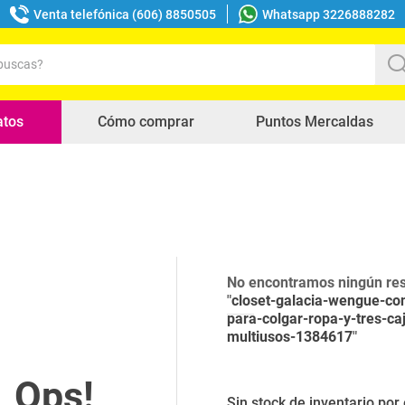
Venta telefónica (606) 8850505
Whatsapp 3226888282
uscas?
s buscados
atos
Cómo comprar
Puntos Mercaldas
No encontramos ningún res
"
closet-galacia-wengue-co
para-colgar-ropa-y-tres-ca
multiusos-1384617
"
Sin stock de inventario po