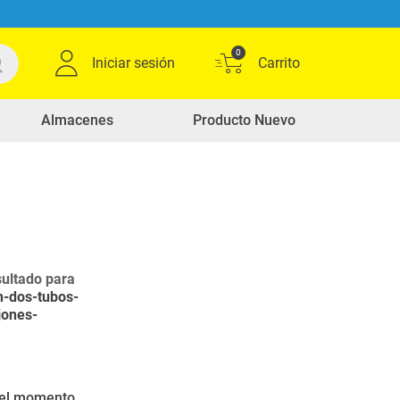
0
Iniciar sesión
Almacenes
Producto Nuevo
ultado para
n-dos-tubos-
jones-
r el momento.