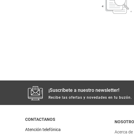
despensa
Arroz
Mantequilla
lácteos y refrigerados
vinos y licores
cuidado del bebé
mascotas
limpieza
¡Suscríbete a nuestro newsletter!
Recibe las ofertas y novedades en tu buzón.
cuidado personal
CONTACTANOS
otros
NOSOTR
Atención telefónica
Acerca de