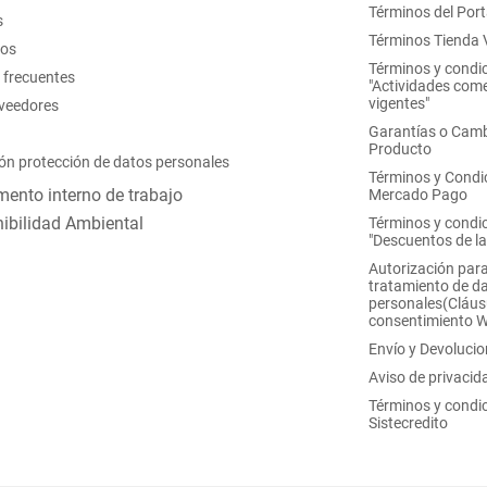
Términos del Port
s
Términos Tienda V
nos
Términos y condi
 frecuentes
"Actividades come
vigentes"
oveedores
Garantías o Camb
Producto
ón protección de datos personales
Términos y Condi
ento interno de trabajo
Mercado Pago
ibilidad Ambiental
Términos y condi
"Descuentos de l
Autorización para
tratamiento de d
personales(Cláus
consentimiento 
Envío y Devoluci
Aviso de privacid
Términos y condi
Sistecredito