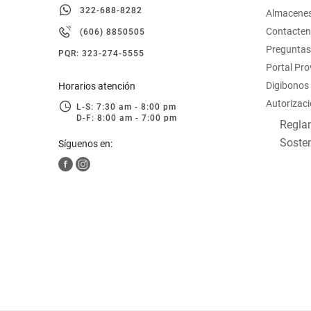
322-688-8282
hogar
Almacene
Contacte
(606) 8850505
Preguntas
tecnología
PQR: 323-274-5555
Portal Pr
Digibonos
Horarios atención
moda
Autorizaci
L-S: 7:30 am - 8:00 pm
D-F: 8:00 am - 7:00 pm
Reglam
deportes
Sosten
Síguenos en:
juguetería