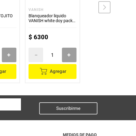
VANISH
CLOROX
TOJITO
Blanqueador liquido
Blanqueador + limpiador
VANISH white doy pack
CLOROX power gel
x450 ml
regular x1000 ml
$
6300
$
9000
gar
Agregar
Agregar
Suscribirme
MEDIOS DE PAGO