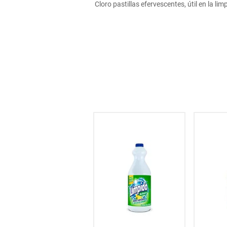
Cloro pastillas efervescentes, útil en la l
hogar
tecnología
moda
deportes
juguetería