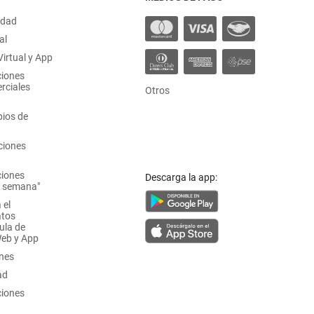
idad
al
irtual y App
ciones
rciales
Otros
ios de
ciones
ciones
Descarga la app:
a semana"
 el
atos
ula de
Web y App
ones
ad
ciones