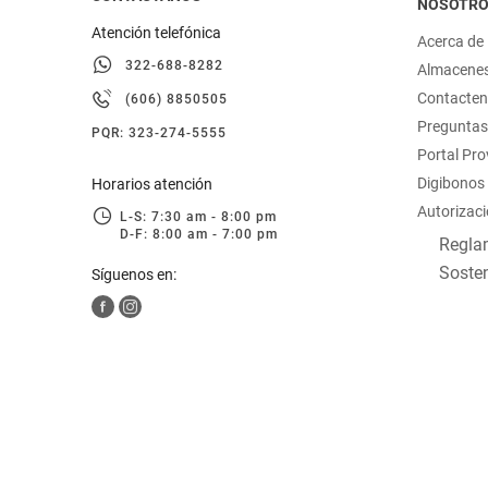
NOSOTR
Atención telefónica
Acerca de
322-688-8282
Almacene
Contacte
(606) 8850505
Preguntas
PQR: 323-274-5555
Portal Pr
Digibonos
Horarios atención
Autorizaci
L-S: 7:30 am - 8:00 pm
D-F: 8:00 am - 7:00 pm
Reglam
Sosten
Síguenos en: