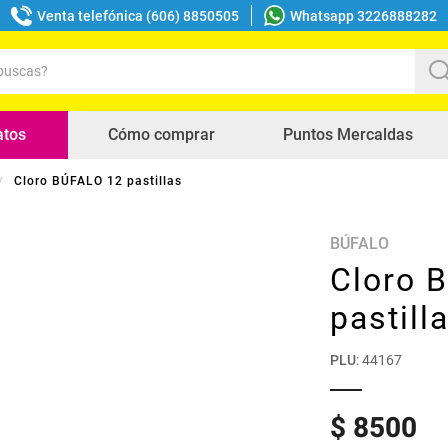
Venta telefónica (606) 8850505
Whatsapp 3226888282
uscas?
s buscados
atos
Cómo comprar
Puntos Mercaldas
Cloro BÚFALO 12 pastillas
BÚFALO
Cloro 
pastill
PLU
:
44167
$
8500