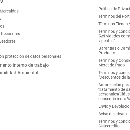
OS
Política de Privac
 Mercaldas
Términos del Port
s
Términos Tienda V
nos
Términos y condi
 frecuentes
"Actividades come
vigentes"
oveedores
Garantías o Camb
Producto
ón protección de datos personales
Términos y Condi
ento interno de trabajo
Mercado Pago
ibilidad Ambiental
Términos y condi
"Descuentos de l
Autorización para
tratamiento de d
personales(Cláus
consentimiento 
Envío y Devoluci
Aviso de privacid
Términos y condi
Sistecredito