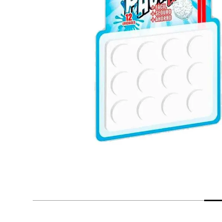
despensa
Arroz
Mantequilla
lácteos y refrigerados
vinos y licores
cuidado del bebé
mascotas
limpieza
cuidado personal
otros