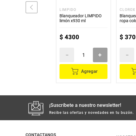
ASEAR
LIMPIDO
CLOROX
Blanqueador ASEAR
Blanqueador LIMPIDO
Blanqu
x4000 ml
limón x930 ml
ropa col
ml
$
9800
$
4300
$
370
Agregar
Agregar
¡Suscríbete a nuestro newsletter!
Recibe las ofertas y novedades en tu buzón.
CONTACTANOS