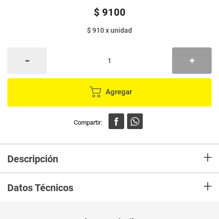
$
9100
$ 910
x
unidad
Agregar
+
Descripción
Cirio SAN MARTIN grueso largo blanco x10 unds
+
Datos Técnicos
Peso Neto
10