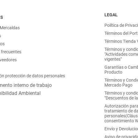
LEGAL
OS
Política de Privac
 Mercaldas
Términos del Port
s
Términos Tienda V
nos
Términos y condi
 frecuentes
"Actividades come
vigentes"
oveedores
Garantías o Camb
Producto
ón protección de datos personales
Términos y Condi
ento interno de trabajo
Mercado Pago
ibilidad Ambiental
Términos y condi
"Descuentos de l
Autorización para
tratamiento de d
personales(Cláus
consentimiento 
Envío y Devoluci
Aviso de privacid