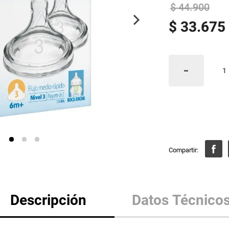
$
44
.
900
$
33
.
675
Descripción
Datos Técnico