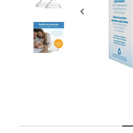
despensa
Mantequilla
Arroz
lácteos y refrigerados
vinos y licores
cuidado del bebé
mascotas
limpieza
cuidado personal
otros