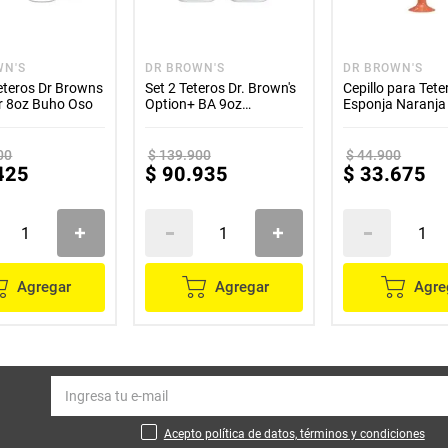
WN'S
DR BROWN'S
DR BROWN'S
eteros Dr Browns
Set 2 Teteros Dr. Brown's
Cepillo para Tete
r 8oz Buho Oso
Option+ BA 9oz
Esponja Naranja 
decorado Dinosaurios
Brown's
00
$
139
.
900
$
44
.
900
425
$
90
.
935
$
33
.
675
Agregar
Agregar
Agre
Acepto política de datos, términos y condiciones