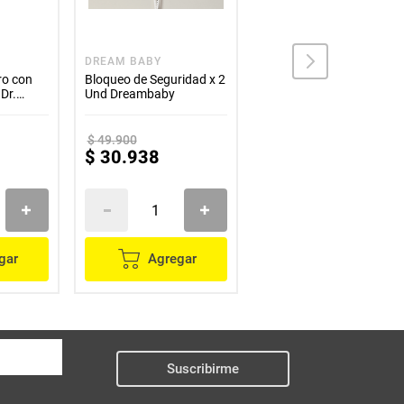
DREAM BABY
DREAM BABY
ro con
Bloqueo de Seguridad x 2
Protector de Ventanas
Dr.
Und Dreambaby
PopUp Dreambaby
$
49
.
900
$
59
.
900
$
30
.
938
$
37
.
138
gar
Agregar
Agregar
Suscribirme