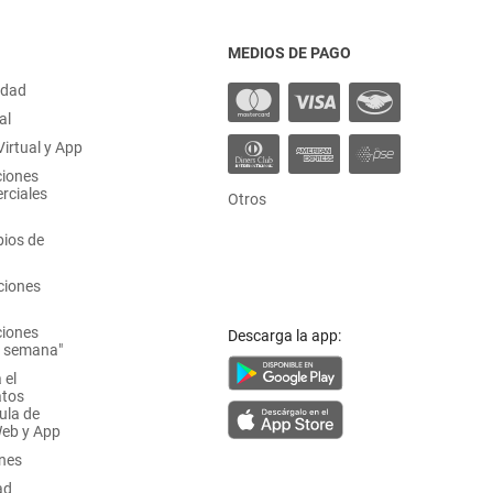
MEDIOS DE PAGO
idad
al
irtual y App
ciones
rciales
Otros
ios de
ciones
ciones
Descarga la app:
a semana"
 el
atos
ula de
Web y App
ones
ad