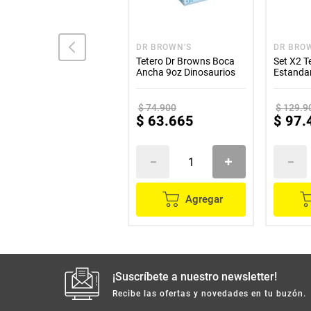
DR BROWN'S
DR BROWN'S
DR BRO
Set Cuchara Punta Suave
Tetero Dr Browns Boca
Set X2 T
x4 Dr. Brown's
Ancha 9oz Dinosaurios
Estanda
$
39
.
900
$
74
.
900
$
129
.
9
$
25
.
935
$
63
.
665
$
97
.
Agregar
Agregar
¡Suscríbete a nuestro newsletter!
Recibe las ofertas y novedades en tu buzón.