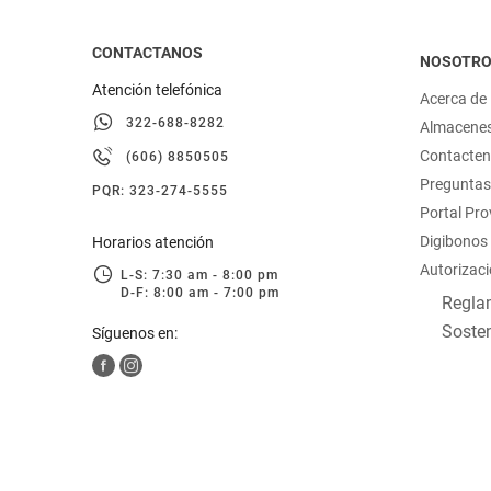
CONTACTANOS
NOSOTR
Atención telefónica
Acerca de
322-688-8282
Almacene
Contacte
(606) 8850505
Preguntas
PQR: 323-274-5555
Portal Pr
Digibonos
Horarios atención
Autorizaci
L-S: 7:30 am - 8:00 pm
D-F: 8:00 am - 7:00 pm
Reglam
Sosten
Síguenos en: