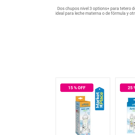
hogar
Dos chupos nivel 3 options+ para tetero d
ideal para leche materna o de fórmula y o
tecnología
moda
deportes
juguetería
35
% OFF
15
% OFF
25