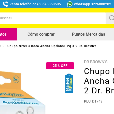
Venta telefónica (606) 8850505
Whatsapp 3226888282
uscas?
s buscados
atos
Cómo comprar
Puntos Mercaldas
s
Chupo Nivel 3 Boca Ancha Options+ Pq X 2 Dr. Brown's
DR BROWN'S
25
% OFF
Chupo 
Ancha 
2 Dr. B
PLU
:
D1749