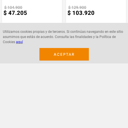
$
104
.
900
$
129
.
900
$
47
.
205
$
103
.
920
Producto
Stilotex
Enviado Por
Utilizamos cookies propias y de terceros. Si continúas navegando en este sitio
Vendido por
Stilotex
asumimos que estás de acuerdo. Consulta las finalidades y la Política de
Cookies
aquí
Agregar
Agregar
Material
Silicona
ACEPTAR
¡Suscribete a nuestro newsletter!
Recibe las ofertas y novedades en tu buzón.
Acepto política de datos, términos y condiciones