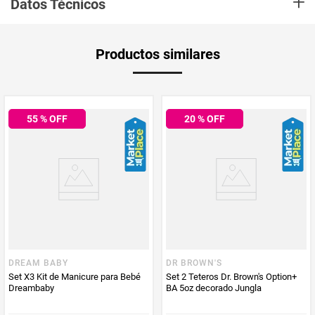
+
Datos Técnicos
alimentación del bebé, ideal para leche materna o de fórmula y otros
liquidos de similar espesor. Tetina más parecida al pecho materno para
una alimentación más natural. Materiales: Silicona
Unidad de
un
Productos similares
medida
Multiplicador
1
55
% OFF
20
% OFF
Peso Neto
1
Producto (kg)
PUM - Unidad
Unidad
de Medida
Aplica Compra
Solo aplica domicilio
y Recoge en
Tienda
DREAM BABY
DR BROWN'S
Set X3 Kit de Manicure para Bebé
Set 2 Teteros Dr. Brown's Option+
Dreambaby
BA 5oz decorado Jungla
Tiempo de
5 días hábiles
entrega