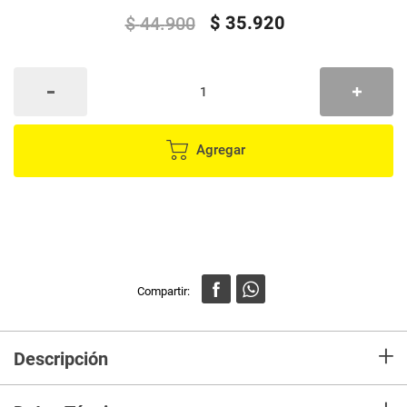
$
35
.
920
$
44
.
900
Agregar
+
Descripción
Dos chupos nivel 2 options+ para tetero de boca ancha, ideal para bebés
de 3 o más meses, su flujo es el adecuado para esta etapa de