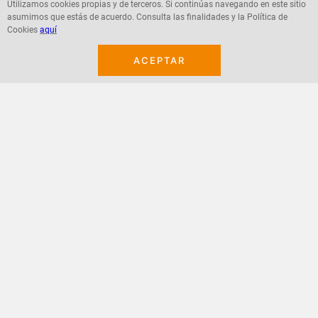
Utilizamos cookies propias y de terceros. Si continúas navegando en este sitio
asumimos que estás de acuerdo. Consulta las finalidades y la Política de
Agregar
Agregar
Cookies
aquí
ACEPTAR
¡Suscribete a nuestro newsletter!
Recibe las ofertas y novedades en tu buzón.
Acepto política de datos, términos y condiciones
Suscribirme
+
CONTACTANOS