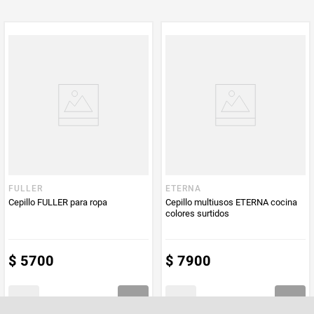
Multiplicador
1
PUM - Medida
1
Peso Neto
1
Producto (kg)
PUM - Unidad
Unidad
de Medida
FULLER
ETERNA
Cepillo FULLER para ropa
Cepillo multiusos ETERNA cocina
colores surtidos
$
5700
$
7900