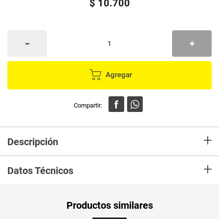
$
10
.
700
Agregar
+
Descripción
En mercaldas compra chupa baño TASK Marca TASK y recibelo en tu casa
+
en minutos.
Datos Técnicos
Unidad de
un
Productos similares
medida