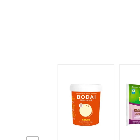
hogar
tecnología
moda
deportes
juguetería