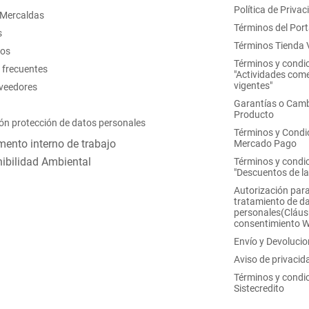
Política de Privac
 Mercaldas
Términos del Port
s
Términos Tienda V
nos
Términos y condi
 frecuentes
"Actividades come
vigentes"
oveedores
Garantías o Camb
Producto
ón protección de datos personales
Términos y Condi
ento interno de trabajo
Mercado Pago
ibilidad Ambiental
Términos y condi
"Descuentos de l
Autorización para
tratamiento de d
personales(Cláus
consentimiento 
Envío y Devoluci
Aviso de privacid
Términos y condi
Sistecredito