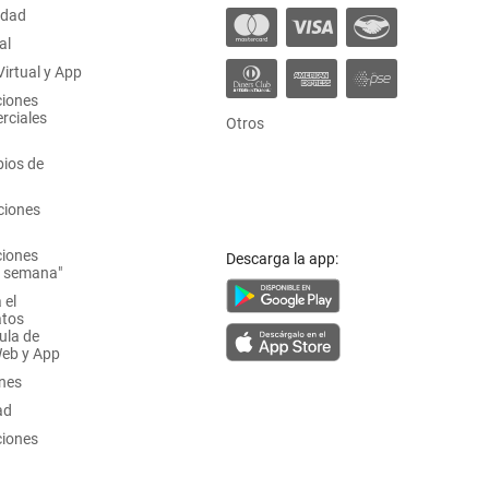
idad
al
irtual y App
ciones
rciales
Otros
ios de
ciones
ciones
Descarga la app:
a semana"
 el
atos
ula de
Web y App
ones
ad
ciones