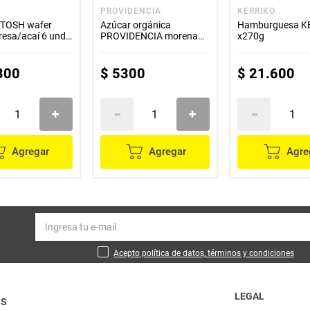
PROVIDENCIA
KERRIKO
s TOSH wafer
Azúcar orgánica
Hamburguesa K
resa/acaí 6 unds
PROVIDENCIA morena
x270g
/u
x850 g
300
$
5300
$
21
.
600
Agregar
Agregar
Agre
Acepto política de datos, términos y condiciones
LEGAL
OS