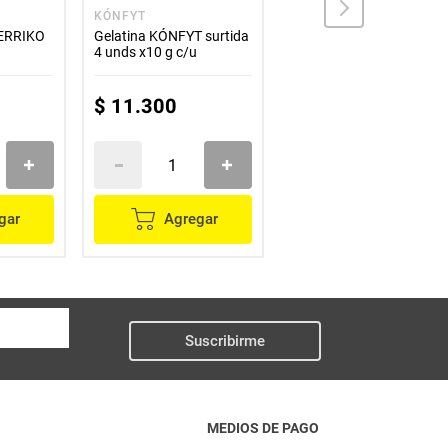
KÓNFYT
TONING
ERRIKO
Gelatina KÓNFYT surtida
Avena TONING hojuelas
4 unds x10 g c/u
sin gluten x400 g
$
11
.
300
$
7900
gar
Agregar
Agregar
Suscribirme
MEDIOS DE PAGO