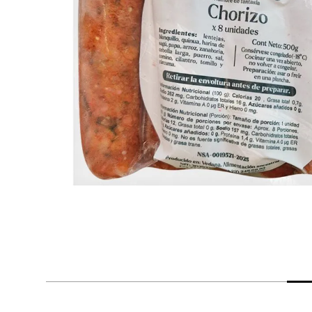
despensa
Arroz
Mantequilla
lácteos y refrigerados
vinos y licores
cuidado del bebé
mascotas
limpieza
cuidado personal
otros