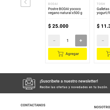
ITALO
BODAI
TOSH
Chocolatina ITALO sin
Postre BODAI yococo
Galleta
azúcar 2 unds x46 g c/u
vegano natural x500 g
yogurt/f
x 27 g c
$
32
.
300
$
25
.
000
$
11
.
Agregar
Agregar
¡Suscríbete a nuestro newsletter!
Recibe las ofertas y novedades en tu buzón.
CONTACTANOS
NOSOTR