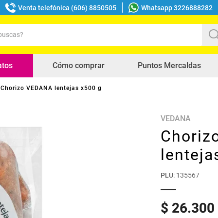
Venta telefónica (606) 8850505
Whatsapp 3226888282
uscas?
s buscados
atos
Cómo comprar
Puntos Mercaldas
Chorizo VEDANA lentejas x500 g
VEDANA
Choriz
lenteja
PLU
:
135567
$
26
.
300