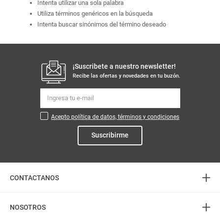
Intenta utilizar una sola palabra
Utiliza términos genéricos en la búsqueda
Intenta buscar sinónimos del término deseado
¡Suscribete a nuestro newsletter!
Recibe las ofertas y novedades en tu buzón.
Acepto política de datos, términos y condiciones
Suscribirme
+
CONTACTANOS
+
Atención telefónica
NOSOTROS
3226888282