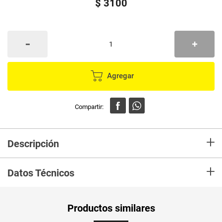
$
3100
Agregar
+
Descripción
Chorizo cercaldas, premiun frescura y calidad
+
Datos Técnicos
PUM - Medida
1
Productos similares