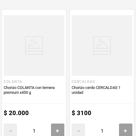
Peso Neto
1
Producto (kg)
PUM - Unidad
Unidad
de Medida
COLANTA
CERCALDAS
Chorizo COLANTA con ternera
Chorizo cerdo CERCALDAS 1
premium x450 g
unidad
$
20
.
000
$
3100