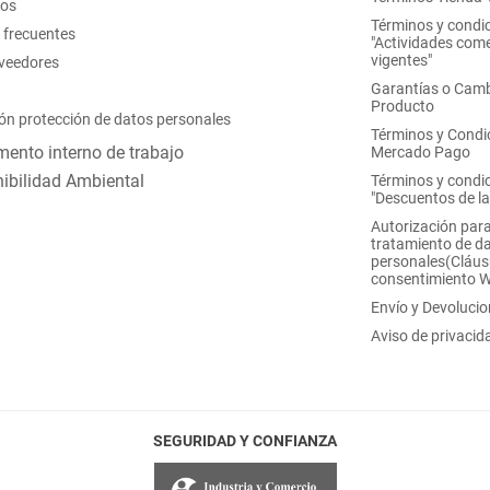
nos
Términos y condi
 frecuentes
"Actividades come
vigentes"
oveedores
Garantías o Camb
Producto
ón protección de datos personales
Términos y Condi
ento interno de trabajo
Mercado Pago
ibilidad Ambiental
Términos y condi
"Descuentos de l
Autorización para
tratamiento de d
personales(Cláus
consentimiento 
Envío y Devoluci
Aviso de privacid
SEGURIDAD Y CONFIANZA