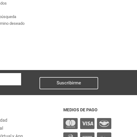
ados
a búsqueda
érmino deseado
Suscribirme
MEDIOS DE PAGO
idad
al
irtual y App