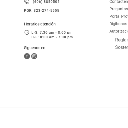
Contacte
(606) 8850505
hogar
Preguntas
PQR: 323-274-5555
Portal Pr
tecnología
Digibonos
Horarios atención
Autorizaci
L-S: 7:30 am - 8:00 pm
D-F: 8:00 am - 7:00 pm
moda
Reglam
Sosten
Síguenos en:
deportes
juguetería