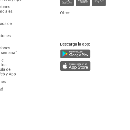
ciones
rciales
Otros
ios de
ciones
Descarga la app:
ciones
a semana"
 el
atos
ula de
Web y App
ones
ad