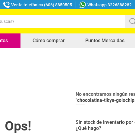
Venta telefónica (606) 8850505
Whatsapp 3226888282
uscas?
s buscados
atos
Cómo comprar
Puntos Mercaldas
No encontramos ningún res
"
chocolatina-tikys-golochi
Sin stock de inventario po
¿Qué hago?