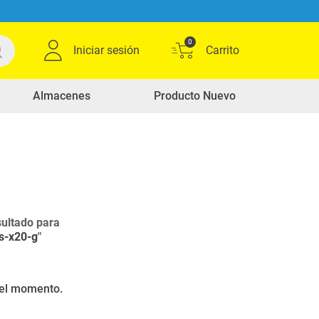
0
Iniciar sesión
Almacenes
Producto Nuevo
ultado para
ps-x20-g
"
r el momento.