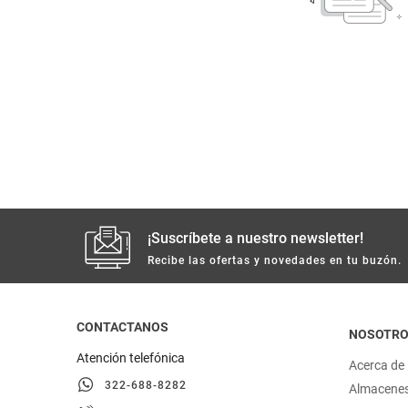
despensa
Arroz
Aceite
lácteos y refrigerados
vinos y licores
cuidado del bebé
mascotas
¡Suscríbete a nuestro newsletter!
Recibe las ofertas y novedades en tu buzón.
limpieza
cuidado personal
CONTACTANOS
NOSOTR
Atención telefónica
Acerca de
otros
322-688-8282
Almacene