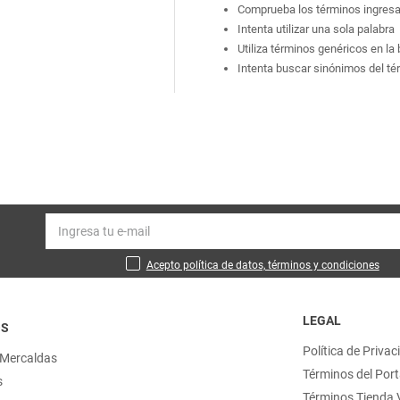
Comprueba los términos ingres
Intenta utilizar una sola palabra
Utiliza términos genéricos en l
Intenta buscar sinónimos del t
Acepto política de datos, términos y condiciones
LEGAL
OS
Política de Privac
 Mercaldas
Términos del Port
s
Términos Tienda V