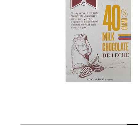
despensa
Arroz
Mantequilla
lácteos y refrigerados
vinos y licores
cuidado del bebé
mascotas
limpieza
cuidado personal
otros