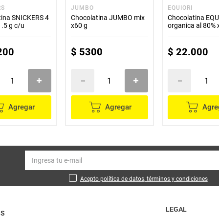
RS
JUMBO
EQUIORI
tina SNICKERS 4
Chocolatina JUMBO mix
Chocolatina EQU
.5 g c/u
x60 g
organica al 80% 
200
$
5300
$
22
.
000
Agregar
Agregar
Agre
Acepto política de datos, términos y condiciones
LEGAL
OS