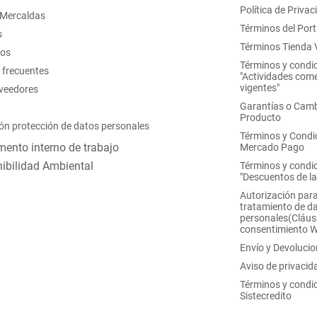
Política de Privac
 Mercaldas
Términos del Port
s
Términos Tienda V
nos
Términos y condi
 frecuentes
"Actividades come
vigentes"
oveedores
Garantías o Camb
Producto
ón protección de datos personales
Términos y Condi
ento interno de trabajo
Mercado Pago
ibilidad Ambiental
Términos y condi
"Descuentos de l
Autorización para
tratamiento de d
personales(Cláus
consentimiento 
Envío y Devoluci
Aviso de privacid
Términos y condi
Sistecredito