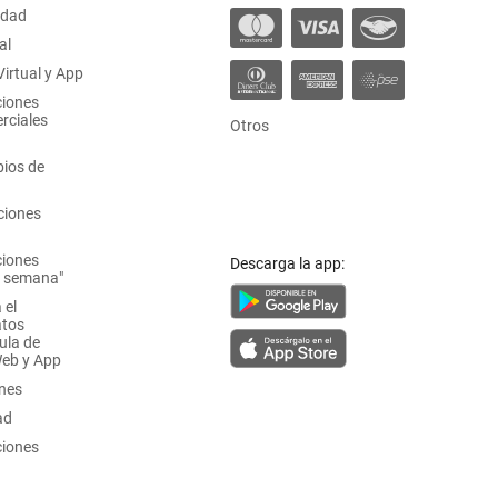
idad
al
irtual y App
ciones
rciales
Otros
ios de
ciones
ciones
Descarga la app:
a semana"
 el
atos
ula de
Web y App
ones
ad
ciones