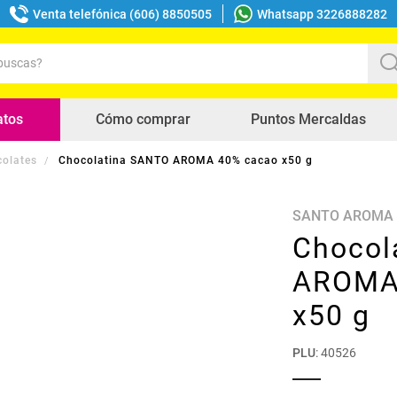
Venta telefónica (606) 8850505
Whatsapp 3226888282
uscas?
s buscados
atos
Cómo comprar
Puntos Mercaldas
olates
Chocolatina SANTO AROMA 40% cacao x50 g
SANTO AROMA
Chocol
AROMA
x50 g
PLU
:
40526