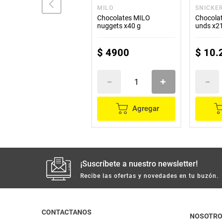
JUMBO
MILO
SNICKE
Chocolatina JUMBO
Chocolates MILO
Chocola
mani x17 g
nuggets x40 g
unds x21
$
1500
$
4900
$
10
.
Agregar
Agregar
¡Suscríbete a nuestro newsletter!
Recibe las ofertas y novedades en tu buzón.
CONTACTANOS
NOSOTR