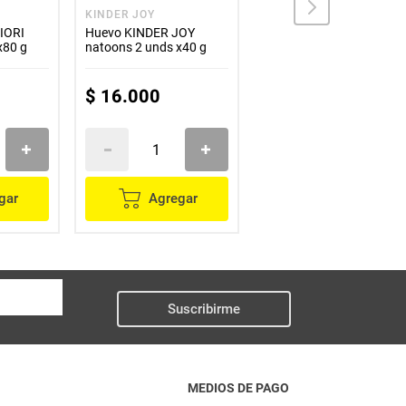
KINDER JOY
FERRERO ROCHER
IORI
Huevo KINDER JOY
Chocolates FERRERRO
x80 g
natoons 2 unds x40 g
ROCHER x150 g
$
16
.
000
$
48
.
100
gar
Agregar
Agregar
Suscribirme
MEDIOS DE PAGO