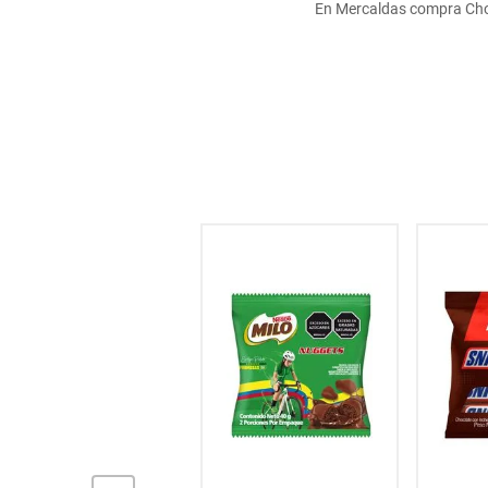
En Mercaldas compra Cho
hogar
tecnología
moda
deportes
juguetería