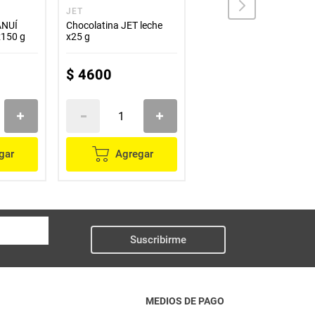
JET
CHOCOAS
ANUÍ
Chocolatina JET leche
Chocolatina CHOCOAS
x150 g
x25 g
naranja piña x60 g
$
4600
$
10
.
800
gar
Agregar
Agregar
Suscribirme
MEDIOS DE PAGO