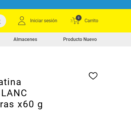
0
Iniciar sesión
Almacenes
Producto Nuevo
atina
LANC
ras x60 g