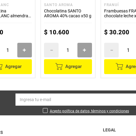
LANC
SANTO AROMA
FRANUÍ
tina
Chocolatina SANTO
Frambuesas FR
ANC almendras
AROMA 40% cacao x50 g
chocolate leche 
0
$
10
.
600
$
30
.
200
Agregar
Agregar
Agre
Acepto política de datos, términos y condiciones
LEGAL
OS