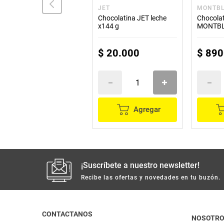
JUMBO
JET
MONTB
Chocolatina JUMBO
Chocolatina JET leche
Chocola
mani x17 g
x144 g
MONTBL
x60 g
$
1500
$
20
.
000
$
890
Agregar
Agregar
¡Suscríbete a nuestro newsletter!
Recibe las ofertas y novedades en tu buzón.
CONTACTANOS
NOSOTR