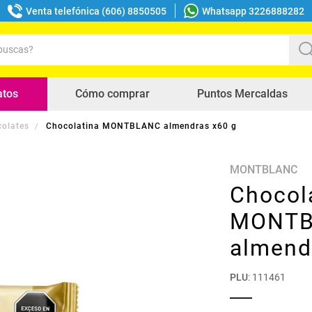
Venta telefónica (606) 8850505
Whatsapp 3226888282
uscas?
s buscados
atos
Cómo comprar
Puntos Mercaldas
olates
Chocolatina MONTBLANC almendras x60 g
MONTBLANC
Chocol
MONTB
almend
PLU
:
111461