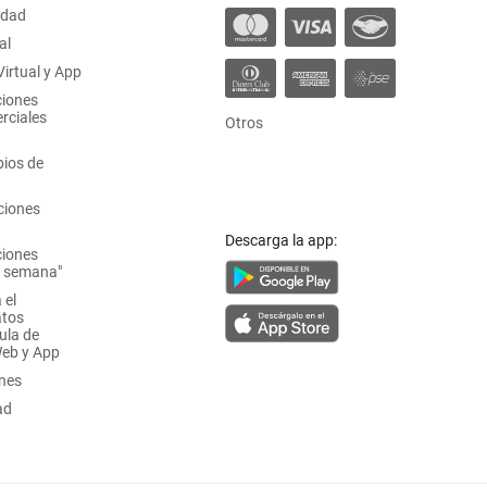
idad
al
irtual y App
ciones
rciales
Otros
ios de
ciones
Descarga la app:
ciones
a semana"
 el
atos
ula de
Web y App
ones
ad