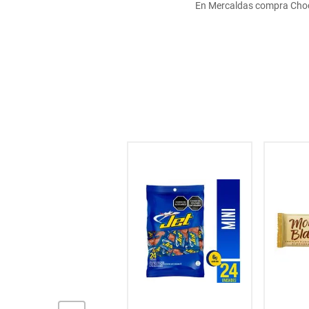
En Mercaldas compra Choc
hogar
tecnología
moda
deportes
juguetería