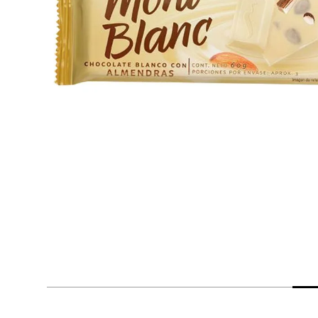
despensa
Arroz
Aceite
lácteos y refrigerados
vinos y licores
cuidado del bebé
mascotas
limpieza
cuidado personal
otros