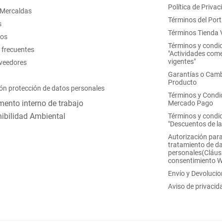
Política de Privac
 Mercaldas
Términos del Port
s
Términos Tienda V
nos
Términos y condi
 frecuentes
"Actividades come
vigentes"
oveedores
Garantías o Camb
Producto
ón protección de datos personales
Términos y Condi
ento interno de trabajo
Mercado Pago
ibilidad Ambiental
Términos y condi
"Descuentos de l
Autorización para
tratamiento de d
personales(Cláus
consentimiento 
Envío y Devoluci
Aviso de privacid