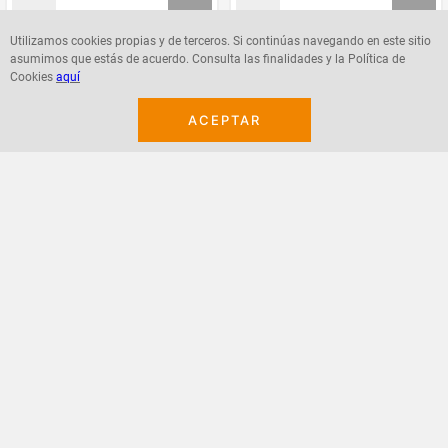
Utilizamos cookies propias y de terceros. Si continúas navegando en este sitio
asumimos que estás de acuerdo. Consulta las finalidades y la Política de
Agregar
Agregar
Cookies
aquí
ACEPTAR
¡Suscribete a nuestro newsletter!
Recibe las ofertas y novedades en tu buzón.
Acepto política de datos, términos y condiciones
Suscribirme