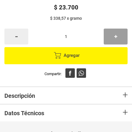
$
23
.
700
$ 338,57
x
gramo
Agregar
+
Descripción
Sabores surtidos con leche, rellenos con arequipe, almendras y
+
macadamia
Datos Técnicos
Unidad de
un