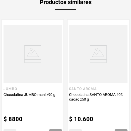
Productos similares
medida
Multiplicador
1
PUM - Medida
7
PUM - Unidad
Gramo
de Medida
JUMBO
SANTO AROMA
Chocolatina JUMBO maní x90 g
Chocolatina SANTO AROMA 40%
cacao x50 g
$
8800
$
10
.
600