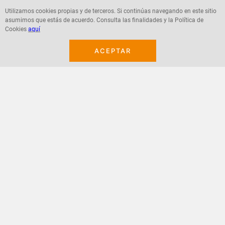
Utilizamos cookies propias y de terceros. Si continúas navegando en este sitio
asumimos que estás de acuerdo. Consulta las finalidades y la Política de
Agregar
Agregar
Cookies
aquí
ACEPTAR
¡Suscribete a nuestro newsletter!
Recibe las ofertas y novedades en tu buzón.
Acepto política de datos, términos y condiciones
Suscribirme
+
CONTACTANOS