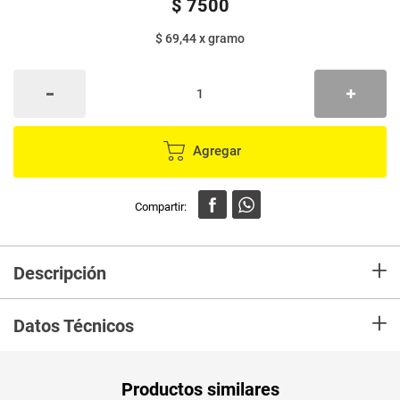
$
7500
$ 69,44
x
gramo
Agregar
+
Descripción
En mercaldas compra Chocolatina JET caramelo x108 g
+
Datos Técnicos
Unidad de
gr
Productos similares
medida