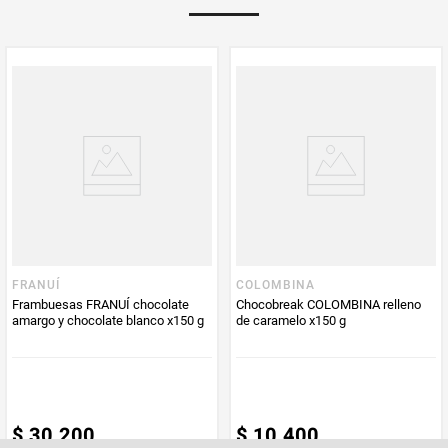
Multiplicador
1
PUM - Medida
108
Peso Neto
108
Producto (kg)
PUM - Unidad
Gramo
de Medida
FRANUÍ
COLOMBINA
Frambuesas FRANUÍ chocolate
Chocobreak COLOMBINA relleno
amargo y chocolate blanco x150 g
de caramelo x150 g
$
30
.
200
$
10
.
400