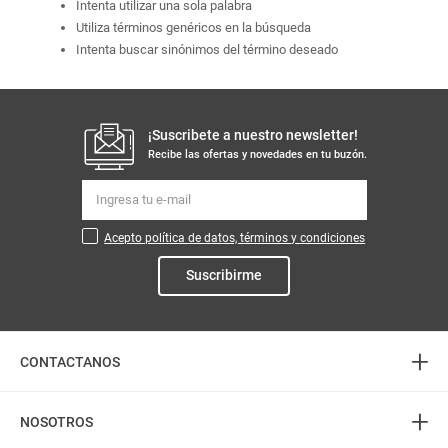
Intenta utilizar una sola palabra
Utiliza términos genéricos en la búsqueda
Intenta buscar sinónimos del término deseado
¡Suscribete a nuestro newsletter!
Recibe las ofertas y novedades en tu buzón.
Acepto política de datos, términos y condiciones
Suscribirme
+
CONTACTANOS
+
Atención telefónica
NOSOTROS
3226888282