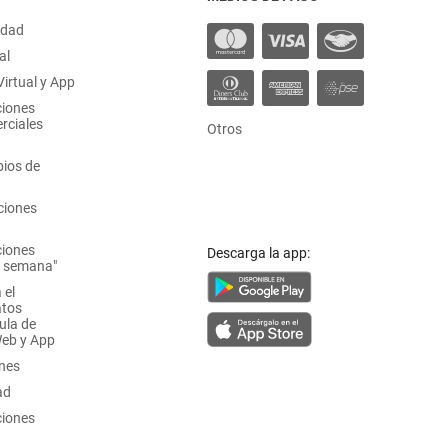
idad
al
irtual y App
ciones
rciales
Otros
ios de
ciones
ciones
Descarga la app:
a semana"
 el
atos
ula de
Web y App
ones
ad
ciones