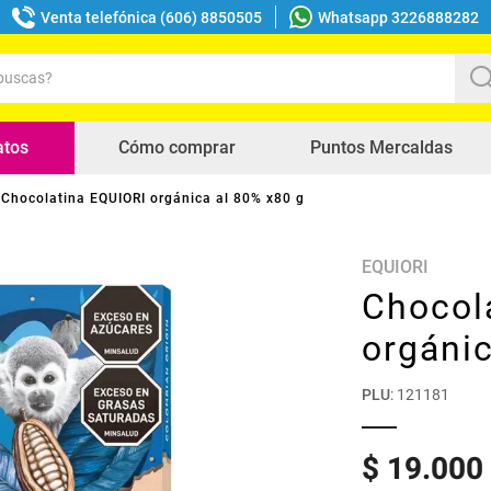
Venta telefónica (606) 8850505
Whatsapp 3226888282
uscas?
s buscados
atos
Cómo comprar
Puntos Mercaldas
Chocolatina EQUIORI orgánica al 80% x80 g
EQUIORI
Chocol
orgánic
PLU
:
121181
$
19
.
000