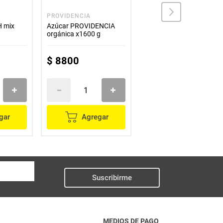
PROVIDENCIA
PROSCIENCE
 mix
Azúcar PROVIDENCIA
Proteína PROSCIENCE
orgánica x1600 g
best whey vainilla 12
unds x33 g c/u
$
8800
$
69
.
600
gar
Agregar
Agregar
Suscribirme
MEDIOS DE PAGO