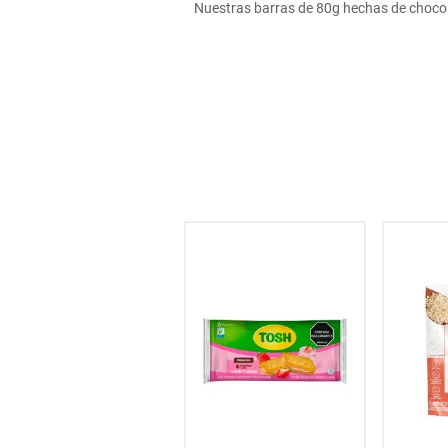
Nuestras barras de 80g hechas de chocol
hogar
tecnología
moda
deportes
juguetería