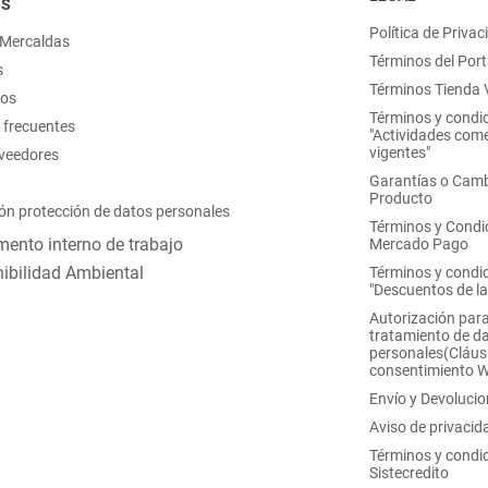
OS
Política de Privac
 Mercaldas
Términos del Port
s
Términos Tienda V
nos
Términos y condi
 frecuentes
"Actividades come
vigentes"
oveedores
Garantías o Camb
Producto
ón protección de datos personales
Términos y Condi
ento interno de trabajo
Mercado Pago
ibilidad Ambiental
Términos y condi
"Descuentos de l
Autorización para
tratamiento de d
personales(Cláus
consentimiento 
Envío y Devoluci
Aviso de privacid
Términos y condi
Sistecredito