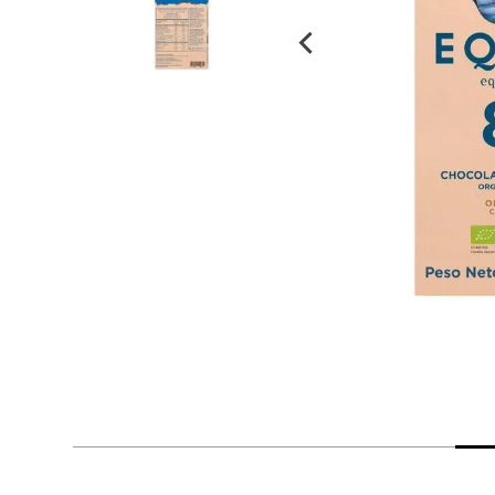
despensa
Arroz
Mantequilla
lácteos y refrigerados
vinos y licores
cuidado del bebé
mascotas
limpieza
cuidado personal
otros