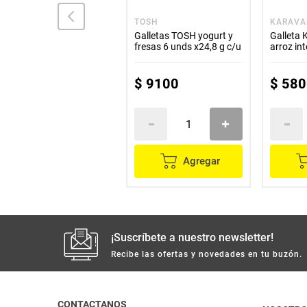
ITALO
TOSH
KARAVA
Almendras ITALO sin
Galletas TOSH yogurt y
Galleta
azúcar x50 g
fresas 6 unds x24,8 g c/u
arroz in
$
10
.
000
$
9100
$
580
Agregar
Agregar
¡Suscríbete a nuestro newsletter!
Recibe las ofertas y novedades en tu buzón.
CONTACTANOS