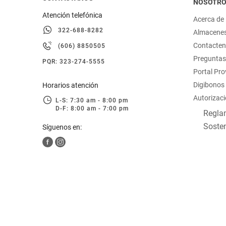
NOSOTR
Atención telefónica
Acerca de
322-688-8282
Almacene
Contacte
(606) 8850505
Preguntas
PQR: 323-274-5555
Portal Pr
Digibonos
Horarios atención
Autorizaci
L-S: 7:30 am - 8:00 pm
D-F: 8:00 am - 7:00 pm
Reglam
Sosten
Síguenos en: