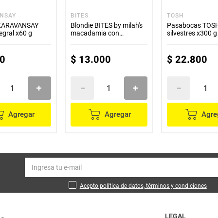
NSAY
BITES
TOSH
 KARAVANSAY
Blondie BITES by milah's
Pasabocas TOSH
tegral x60 g
macadamia con
silvestres x300 g
chocolate blanco x70 g
0
$
13
.
000
$
22
.
800
Agregar
Agregar
Agre
Acepto política de datos, términos y condiciones
LEGAL