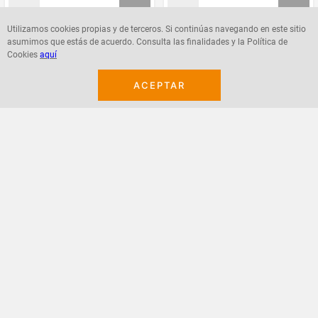
Utilizamos cookies propias y de terceros. Si continúas navegando en este sitio
asumimos que estás de acuerdo. Consulta las finalidades y la Política de
Agregar
Agregar
Cookies
aquí
ACEPTAR
¡Suscribete a nuestro newsletter!
Recibe las ofertas y novedades en tu buzón.
Acepto política de datos, términos y condiciones
Suscribirme