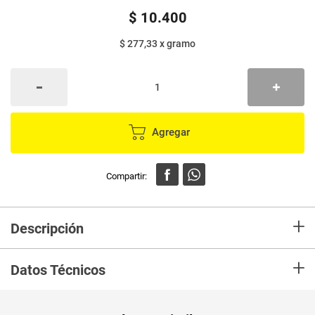
$
10
.
400
$ 277,33
x
gramo
Agregar
+
Descripción
En Mercaldas compra Chocolates FERRERO ROCHER cofre x37,5 g Marca
+
ROCHER y recibelo en tu casa en minutos.
Datos Técnicos
Unidad de
un