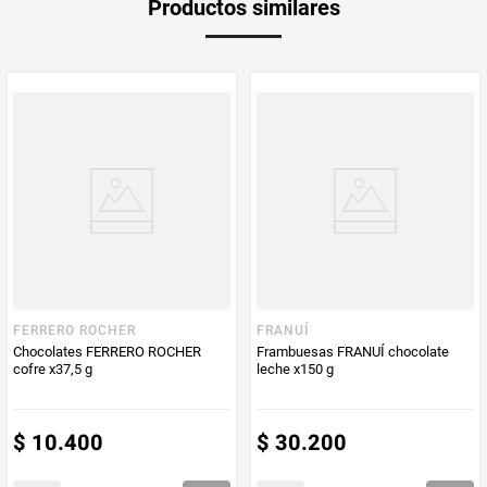
Productos similares
medida
Multiplicador
1
PUM - Medida
37,5
Peso Neto
37,5
Producto (kg)
PUM - Unidad
Gramo
de Medida
FERRERO ROCHER
FRANUÍ
Chocolates FERRERO ROCHER
Frambuesas FRANUÍ chocolate
cofre x37,5 g
leche x150 g
$
10
.
400
$
30
.
200