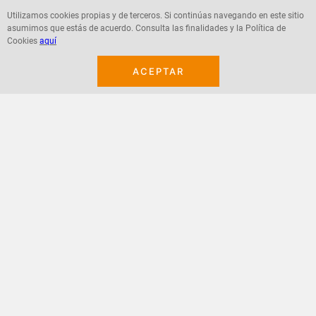
Utilizamos cookies propias y de terceros. Si continúas navegando en este sitio
asumimos que estás de acuerdo. Consulta las finalidades y la Política de
Agregar
Agregar
Cookies
aquí
ACEPTAR
¡Suscribete a nuestro newsletter!
Recibe las ofertas y novedades en tu buzón.
Acepto política de datos, términos y condiciones
Suscribirme
+
CONTACTANOS