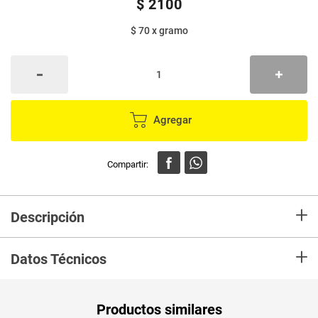
$
2100
$ 70
x
gramo
Agregar
+
Descripción
En mercaldas compra Chips TURBANA plátano maduro x30 g
+
Datos Técnicos
Unidad de
gr
Productos similares
medida