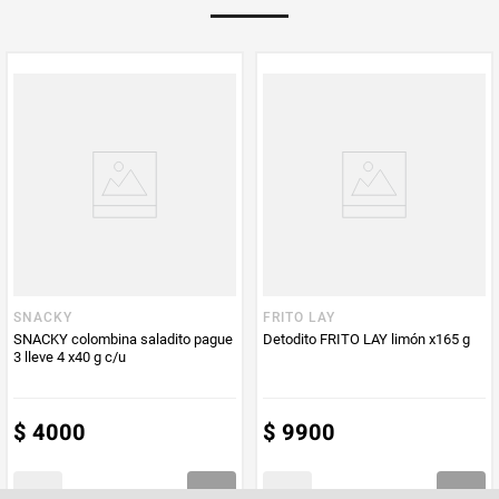
PUM - Medida
30
Peso Neto
30
Producto (kg)
PUM - Unidad
Gramo
de Medida
SNACKY
FRITO LAY
SNACKY colombina saladito pague
Detodito FRITO LAY limón x165 g
3 lleve 4 x40 g c/u
$
4000
$
9900