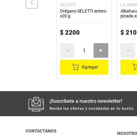
EL REY
SELETTI
LA GRA
Cúrcuma EL REY molida
Orégano SELETTI entero
Albahac
x30 g
x20 g
picada x
$
2300
$
2200
$
210
Agregar
Agregar
¡Suscríbete a nuestro newsletter!
Recibe las ofertas y novedades en tu buzón.
CONTACTANOS
NOSOTR