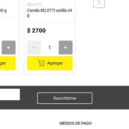
SELETTI
BADIA
20 g
Canela SELETTI astilla x9
Pimienta cayena BADIA
g
roja x49.6 g
$
2700
$
13
.
600
gar
Agregar
Agregar
Suscribirme
MEDIOS DE PAGO