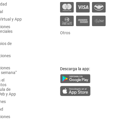
idad
al
irtual y App
ciones
rciales
Otros
ios de
ciones
ciones
Descarga la app:
a semana"
 el
atos
ula de
Web y App
ones
ad
ciones