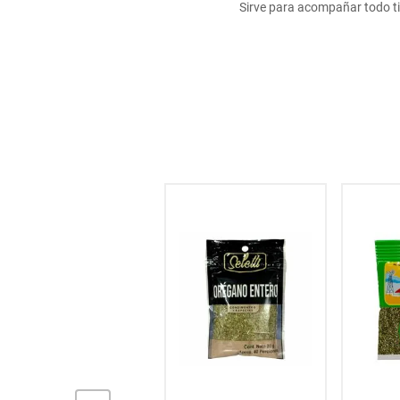
Sirve para acompañar todo ti
hogar
tecnología
moda
deportes
juguetería