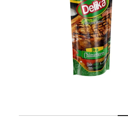
despensa
Arroz
Mantequilla
lácteos y refrigerados
vinos y licores
cuidado del bebé
mascotas
limpieza
cuidado personal
otros