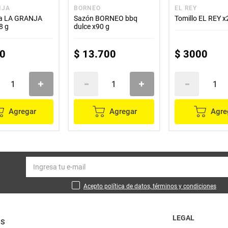
NJA
BORNEO
EL REY
a LA GRANJA
Sazón BORNEO bbq
Tomillo EL REY x
8 g
dulce x90 g
0
$
13
.
700
$
3000
Agregar
Agregar
Agre
Acepto política de datos, términos y condiciones
LEGAL
OS