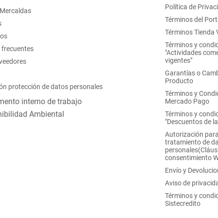
Política de Privac
 Mercaldas
Términos del Port
s
Términos Tienda V
nos
Términos y condi
 frecuentes
"Actividades come
vigentes"
oveedores
Garantías o Camb
Producto
ón protección de datos personales
Términos y Condi
ento interno de trabajo
Mercado Pago
ibilidad Ambiental
Términos y condi
"Descuentos de l
Autorización para
tratamiento de d
personales(Cláus
consentimiento 
Envío y Devoluci
Aviso de privacid
Términos y condi
Sistecredito