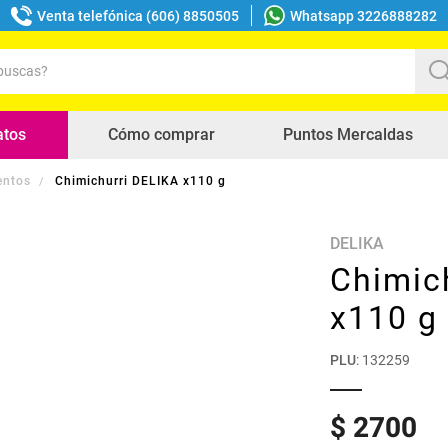
Venta telefónica (606) 8850505
Whatsapp 3226888282
uscas?
s buscados
atos
Cómo comprar
Puntos Mercaldas
entos
Chimichurri DELIKA x110 g
DELIKA
Chimic
x110 g
PLU
:
132259
$
2700