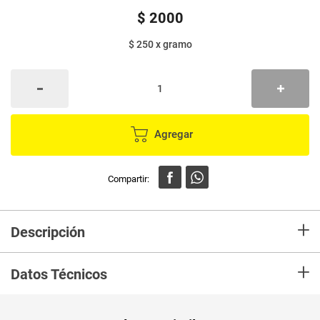
$
2000
$ 250
x
gramo
Agregar
+
Descripción
CHICLE TRIDENT MORA AZUL X 8.5 g Un Chicle Suave Con Exquisito
+
Sabor A Mora Azul Para Disfrutar Cuando Quieras.
Datos Técnicos
Unidad de
un