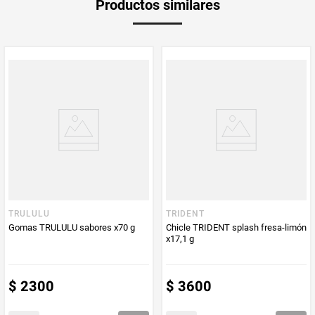
Productos similares
medida
Multiplicador
1
PUM - Medida
8,5
PUM - Unidad
Gramo
de Medida
TRULULU
TRIDENT
Gomas TRULULU sabores x70 g
Chicle TRIDENT splash fresa-limón
x17,1 g
$
2300
$
3600