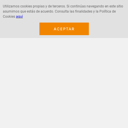
Utilizamos cookies propias y de terceros. Si continúas navegando en este sitio
asumimos que estás de acuerdo. Consulta las finalidades y la Política de
Agregar
Cookies
aquí
ACEPTAR
¡Suscribete a nuestro newsletter!
Recibe las ofertas y novedades en tu buzón.
Acepto política de datos, términos y condiciones
Suscribirme
+
CONTACTANOS