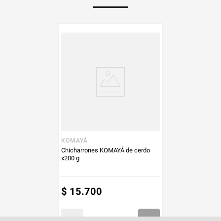
PUM - Medida
200
Peso Neto
200
Producto (kg)
PUM - Unidad
Gramo
de Medida
KOMAYÁ
Chicharrones KOMAYÁ de cerdo
x200 g
$
15
.
700