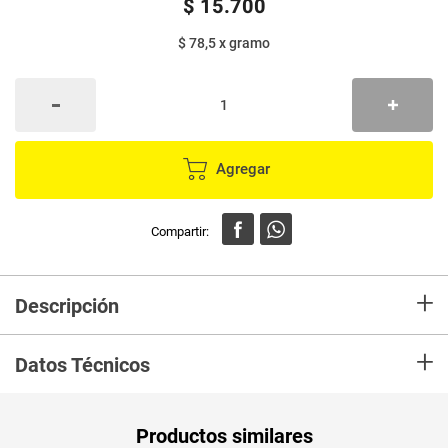
$
15
.
700
$ 78,5
x
gramo
Agregar
+
Descripción
En mercaldas compra Chicharrones KOMAYÁ de cerdo x200 g
+
Datos Técnicos
Unidad de
gr
Productos similares
medida