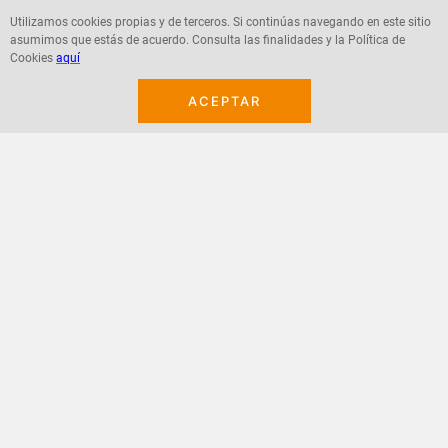
Utilizamos cookies propias y de terceros. Si continúas navegando en este sitio
asumimos que estás de acuerdo. Consulta las finalidades y la Política de
Agregar
Agregar
Cookies
aquí
ACEPTAR
¡Suscribete a nuestro newsletter!
Recibe las ofertas y novedades en tu buzón.
Acepto política de datos, términos y condiciones
Suscribirme
+
CONTACTANOS