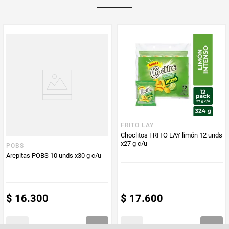
PUM - Unidad
Gramo
de Medida
FRITO LAY
Choclitos FRITO LAY limón 12 unds
x27 g c/u
POBS
Arepitas POBS 10 unds x30 g c/u
$
16
.
300
$
17
.
600