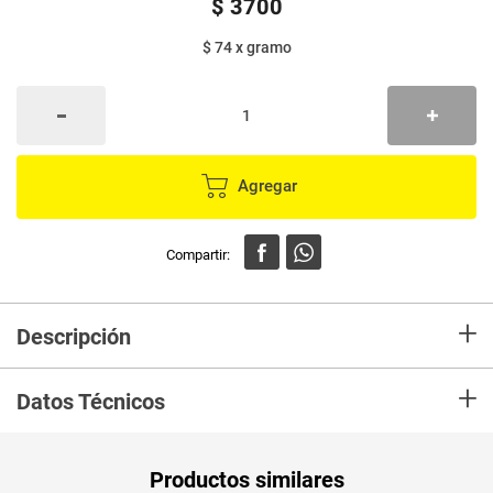
$
3700
$ 74
x
gramo
Agregar
+
Descripción
En mercaldas compra Chicharrón SUPER SNACKS bbq x50 g
+
Datos Técnicos
Peso Neto
50
Productos similares
Producto (kg)