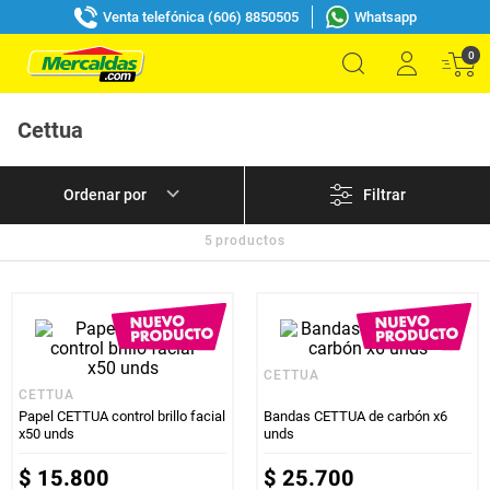
Venta telefónica (606) 8850505
Whatsapp
0
Cettua
Filtrar
5
productos
CETTUA
CETTUA
Papel CETTUA control brillo facial
Bandas CETTUA de carbón x6
x50 unds
unds
$
15
.
800
$
25
.
700