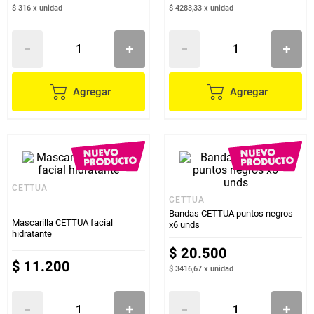
$ 316
x
unidad
$ 4283,33
x
unidad
Agregar
Agregar
CETTUA
CETTUA
Bandas CETTUA puntos negros
Mascarilla CETTUA facial
x6 unds
hidratante
$
20
.
500
$
11
.
200
$ 3416,67
x
unidad