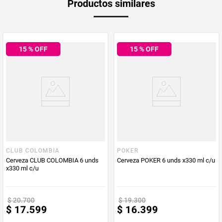
Productos similares
Producto (kg)
PUM - Unidad
Mililitro
de Medida
15
% OFF
15
% OFF
CLUB COLOMBIA
POKER
Cerveza CLUB COLOMBIA 6 unds
Cerveza POKER 6 unds x330 ml c/u
x330 ml c/u
$
20
.
700
$
19
.
300
$
17
.
599
$
16
.
399