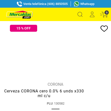
Venta telefónica (606) 8850505
Whatsapp
0
15
% OFF
CORONA
Cerveza CORONA cero 0.0% 6 unds x330
ml c/u
PLU
:
130582