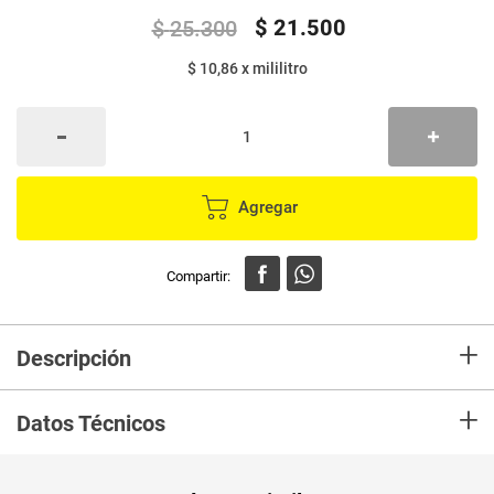
$
21
.
500
$
25
.
300
$ 10,86
x
mililitro
Agregar
+
Descripción
Cerveza CORONA cero 0.0% 6 unds x330 ml c/u
+
Datos Técnicos
Peso Neto
1980