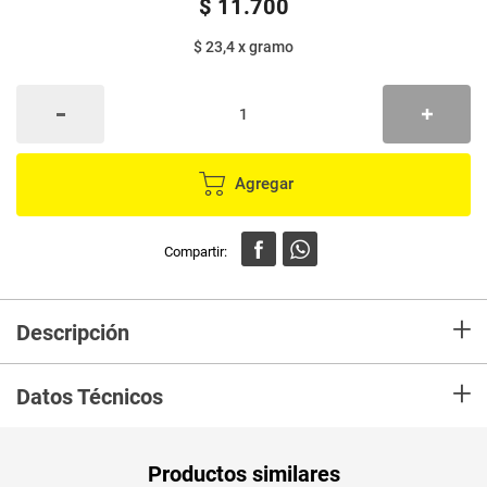
$
11
.
700
$ 23,4
x
gramo
Agregar
+
Descripción
Cereal TONING granola mani, coco ,pasas y arroz soplado buena fuente
+
de fibra.
Datos Técnicos
Unidad de
un
Productos similares
medida