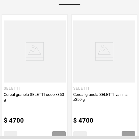
Multiplicador
1
PUM - Medida
500
Peso Neto
500
Producto (kg)
PUM - Unidad
Gramo
de Medida
SELETTI
SELETTI
Cereal granola SELETTI coco x350
Cereal granola SELETTI vainilla
g
x350 g
$
4700
$
4700