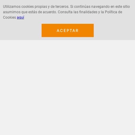
Utilizamos cookies propias y de terceros. Si continúas navegando en este sitio
asumimos que estás de acuerdo. Consulta las finalidades y la Política de
Agregar
Agregar
Cookies
aquí
ACEPTAR
¡Suscribete a nuestro newsletter!
Recibe las ofertas y novedades en tu buzón.
Acepto política de datos, términos y condiciones
Suscribirme
+
CONTACTANOS