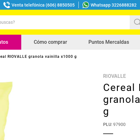
Venta telefónica (606) 8850505
Whatsapp 3226888282
uscas?
s buscados
atos
Cómo comprar
Puntos Mercaldas
eal RIOVALLE granola vainilla x1000 g
RIOVALLE
Cereal
granola
g
PLU
:
97900