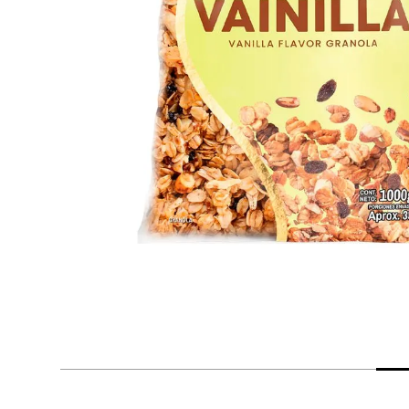
despensa
Arroz
Mantequilla
lácteos y refrigerados
vinos y licores
cuidado del bebé
mascotas
limpieza
cuidado personal
otros