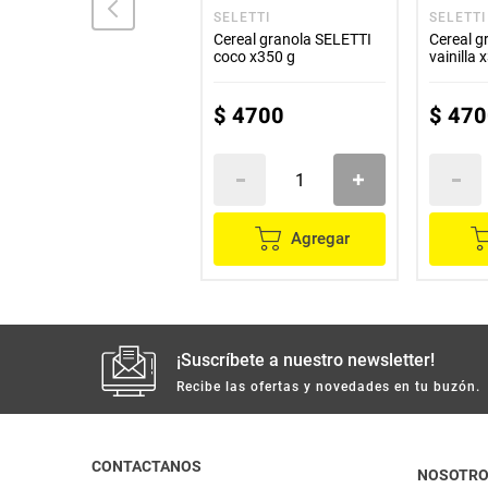
TOSH
SELETTI
SELETTI
Cereal granola TOSH
Cereal granola SELETTI
Cereal g
fresa x300 g
coco x350 g
vainilla 
$
18
.
700
$
4700
$
470
Agregar
Agregar
¡Suscríbete a nuestro newsletter!
Recibe las ofertas y novedades en tu buzón.
CONTACTANOS
NOSOTR