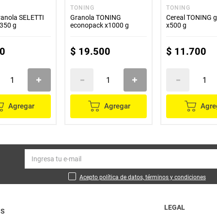
TONING
TONING
ranola SELETTI
Granola TONING
Cereal TONING g
x350 g
econopack x1000 g
x500 g
0
$
19
.
500
$
11
.
700
Agregar
Agregar
Agre
Acepto política de datos, términos y condiciones
LEGAL
OS