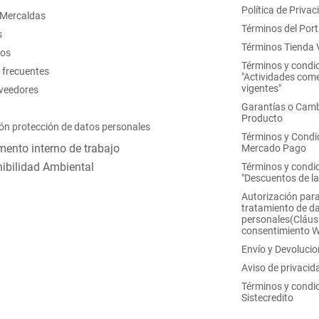
Política de Privac
 Mercaldas
Términos del Port
s
Términos Tienda V
nos
Términos y condi
 frecuentes
"Actividades come
vigentes"
oveedores
Garantías o Camb
Producto
ón protección de datos personales
Términos y Condi
ento interno de trabajo
Mercado Pago
ibilidad Ambiental
Términos y condi
"Descuentos de l
Autorización para
tratamiento de d
personales(Cláus
consentimiento 
Envío y Devoluci
Aviso de privacid
Términos y condi
Sistecredito