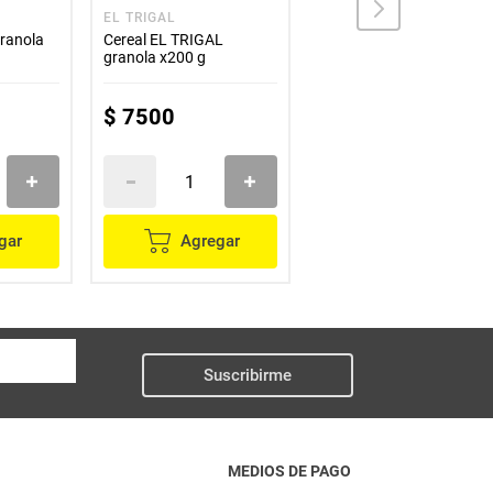
EL TRIGAL
EL TRIGAL
ranola
Cereal EL TRIGAL
Granola EL TRIGAL light
granola x200 g
endulzada con stevia
x400 g
$
7500
$
15
.
500
gar
Agregar
Agregar
Suscribirme
MEDIOS DE PAGO