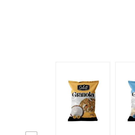
hogar
tecnología
moda
deportes
juguetería