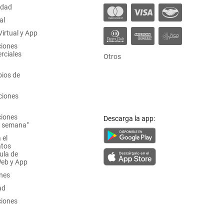
idad
al
irtual y App
ciones
rciales
Otros
ios de
ciones
ciones
Descarga la app:
a semana"
 el
atos
ula de
Web y App
ones
ad
ciones