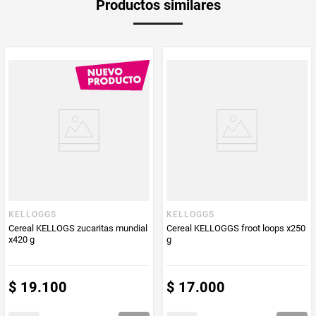
siempre, al auténtico chocolate de Chocapic. ¡Descubre cómo
Productos similares
medida
chocolatean la leche!
Multiplicador
1
PUM - Medida
380
Peso Neto
380
Producto (kg)
PUM - Unidad
Gramo
de Medida
KELLOGGS
KELLOGGS
Cereal KELLOGS zucaritas mundial
Cereal KELLOGGS froot loops x250
x420 g
g
$
19
.
100
$
17
.
000