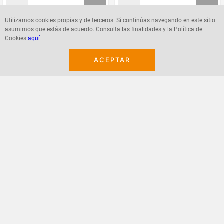
Utilizamos cookies propias y de terceros. Si continúas navegando en este sitio
asumimos que estás de acuerdo. Consulta las finalidades y la Política de
Agregar
Agregar
Cookies
aquí
ACEPTAR
¡Suscribete a nuestro newsletter!
Recibe las ofertas y novedades en tu buzón.
Acepto política de datos, términos y condiciones
Suscribirme