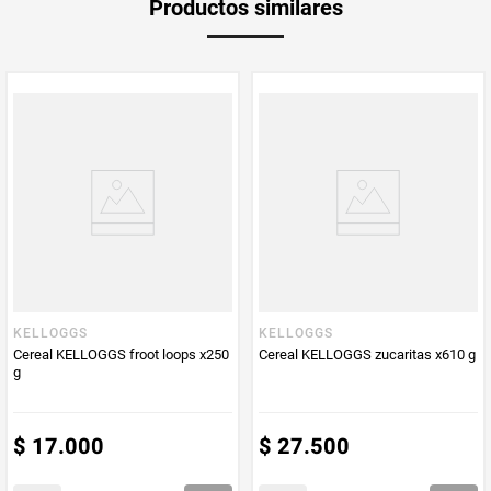
siempre, al auténtico chocolate de Chocapic. ¡Descubre cómo
Productos similares
medida
chocolatean la leche!
Multiplicador
1
PUM - Medida
200
Peso Neto
200
Producto (kg)
PUM - Unidad
Gramo
de Medida
KELLOGGS
KELLOGGS
Cereal KELLOGGS froot loops x250
Cereal KELLOGGS zucaritas x610 g
g
$
17
.
000
$
27
.
500