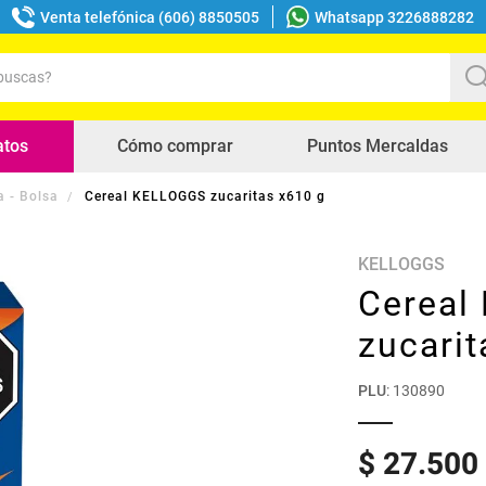
Venta telefónica (606) 8850505
Whatsapp 3226888282
uscas?
s buscados
atos
Cómo comprar
Puntos Mercaldas
a - Bolsa
Cereal KELLOGGS zucaritas x610 g
KELLOGGS
Cereal
zucarit
PLU
:
130890
$
27
.
500