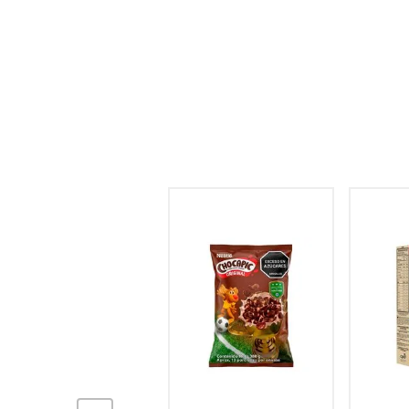
hogar
tecnología
moda
deportes
juguetería