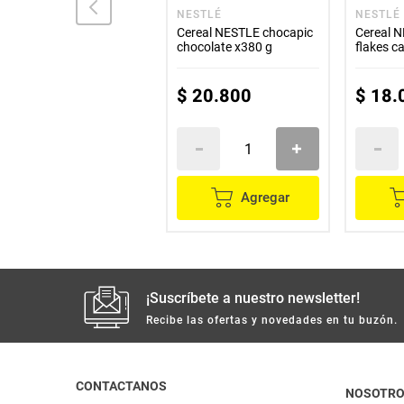
FLIPS
NESTLÉ
NESTLÉ
Cereal FLIPS choco
Cereal NESTLE chocapic
Cereal 
avellana x400 g
chocolate x380 g
flakes c
$
17
.
900
$
20
.
800
$
18
.
Agregar
Agregar
¡Suscríbete a nuestro newsletter!
Recibe las ofertas y novedades en tu buzón.
CONTACTANOS
NOSOTR