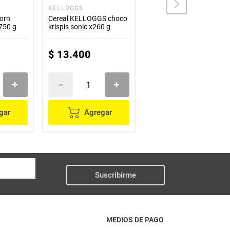
KELLOGGS
MILO
orn
Cereal KELLOGGS choco
Cereal MILO x380 g
x750 g
krispis sonic x260 g
$
13
.
400
$
25
.
300
gar
Agregar
Agregar
Suscribirme
MEDIOS DE PAGO