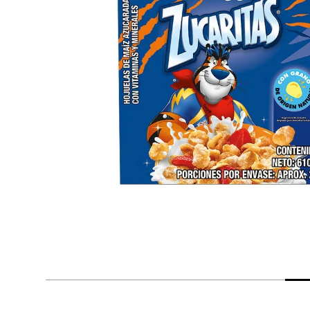
despensa
Arroz
Mantequilla
lácteos y refrigerados
vinos y licores
cuidado del bebé
mascotas
limpieza
cuidado personal
otros