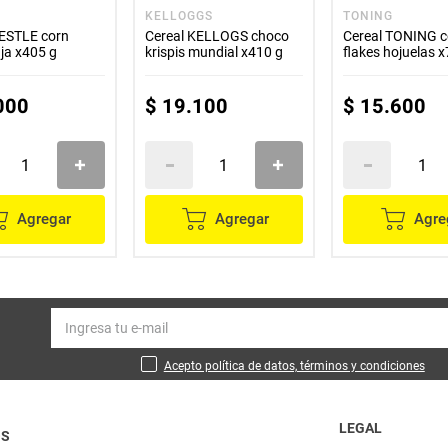
KELLOGGS
TONING
NESTLE corn
Cereal KELLOGS choco
Cereal TONING c
aja x405 g
krispis mundial x410 g
flakes hojuelas 
000
$
19
.
100
$
15
.
600
Agregar
Agregar
Agre
Acepto política de datos, términos y condiciones
LEGAL
OS