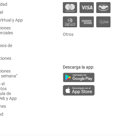
idad
al
irtual y App
ciones
rciales
Otros
ios de
ciones
Descarga la app:
ciones
a semana"
 el
atos
ula de
Web y App
ones
ad