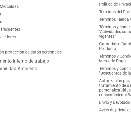
Política de Privac
 Mercaldas
Términos del Port
s
Términos Tienda V
nos
Términos y condi
 frecuentes
"Actividades come
vigentes"
oveedores
Garantías o Camb
Producto
ón protección de datos personales
Términos y Condi
ento interno de trabajo
Mercado Pago
ibilidad Ambiental
Términos y condi
"Descuentos de l
Autorización para
tratamiento de d
personales(Cláus
consentimiento 
Envío y Devoluci
Aviso de privacid