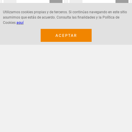
Utilizamos cookies propias y de terceros. Si continúas navegando en este sitio
asumimos que estás de acuerdo. Consulta las finalidades y la Política de
Agregar
Agregar
Cookies
aquí
ACEPTAR
¡Suscribete a nuestro newsletter!
Recibe las ofertas y novedades en tu buzón.
Acepto política de datos, términos y condiciones
Suscribirme