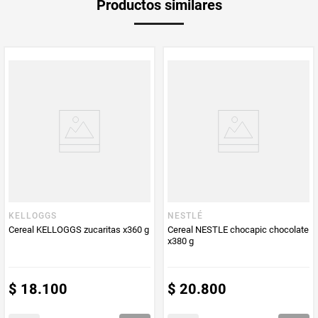
Productos similares
Producto (kg)
PUM - Unidad
Gramo
de Medida
KELLOGGS
NESTLÉ
Cereal KELLOGGS zucaritas x360 g
Cereal NESTLE chocapic chocolate
x380 g
$
18
.
100
$
20
.
800