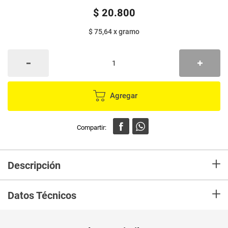
$
20
.
800
$ 75,64
x
gramo
Agregar
+
Descripción
Cereal KELLOGGS musli manzana x275 g
+
Datos Técnicos
Peso Neto
275