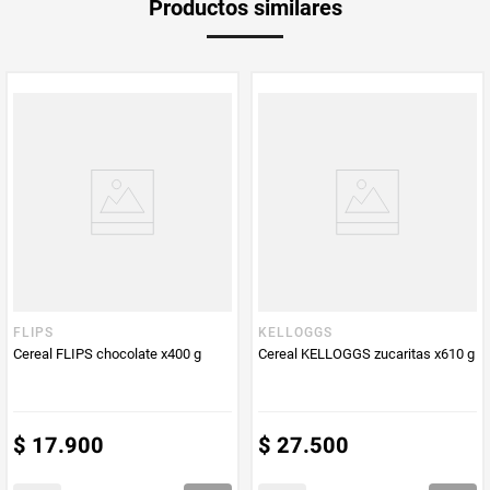
Productos similares
medida
Multiplicador
1
PUM - Medida
200
PUM - Unidad
Gramo
de Medida
FLIPS
KELLOGGS
Cereal FLIPS chocolate x400 g
Cereal KELLOGGS zucaritas x610 g
$
17
.
900
$
27
.
500