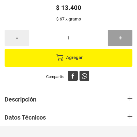
$
13
.
400
$ 67
x
gramo
Agregar
+
Descripción
En mercaldas compra Cereal KELLOGGS froot loops sonic x200 g
+
Datos Técnicos
Unidad de
un