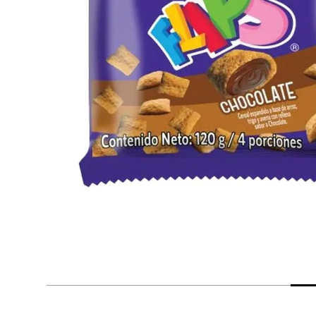
despensa
Arroz
Mantequilla
lácteos y refrigerados
vinos y licores
cuidado del bebé
mascotas
limpieza
cuidado personal
otros