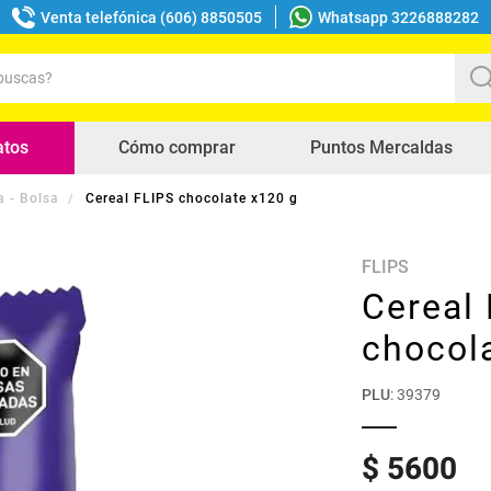
Venta telefónica (606) 8850505
Whatsapp 3226888282
uscas?
s buscados
atos
Cómo comprar
Puntos Mercaldas
a - Bolsa
Cereal FLIPS chocolate x120 g
FLIPS
Cereal
chocol
PLU
:
39379
$
5600