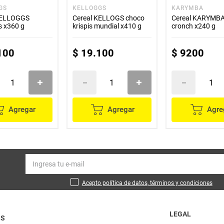
GS
KELLOGGS
KARYMBA
KELLOGGS
Cereal KELLOGS choco
Cereal KARYMBA
s x360 g
krispis mundial x410 g
cronch x240 g
100
$
19
.
100
$
9200
Agregar
Agregar
Agre
Acepto política de datos, términos y condiciones
LEGAL
OS