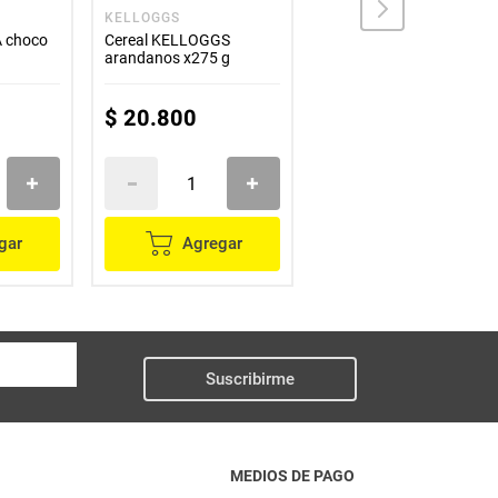
KELLOGGS
KELLOGGS
 choco
Cereal KELLOGGS
Cereal KELLOGGS corn
arandanos x275 g
flakes x300 g
$
20
.
800
$
14
.
100
gar
Agregar
Agregar
Suscribirme
MEDIOS DE PAGO