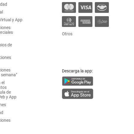
idad
al
irtual y App
ciones
rciales
Otros
ios de
ciones
ciones
Descarga la app:
a semana"
 el
atos
ula de
Web y App
ones
ad
ciones