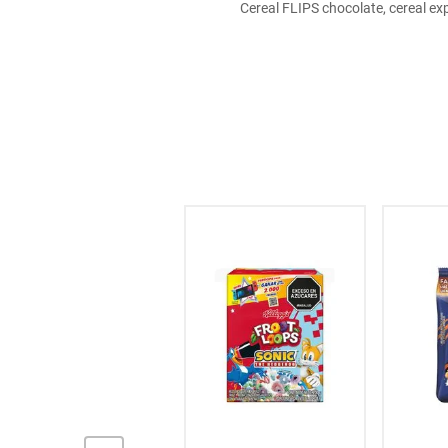
Cereal FLIPS chocolate, cereal ex
hogar
tecnología
moda
deportes
juguetería