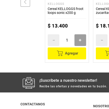
FLIPS
KELLOGGS
KELLOG
Cereal FLIPS chocolate
Cereal KELLOGGS froot
Cereal 
x120 g
loops sonic x200 g
zucarita
$
5600
$
13
.
400
$
18
.
Agregar
Agregar
¡Suscríbete a nuestro newsletter!
Recibe las ofertas y novedades en tu buzón.
CONTACTANOS
NOSOTR