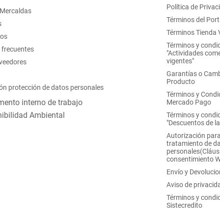
Política de Privac
 Mercaldas
Términos del Port
s
Términos Tienda V
nos
Términos y condi
 frecuentes
"Actividades come
vigentes"
oveedores
Garantías o Camb
Producto
ón protección de datos personales
Términos y Condi
ento interno de trabajo
Mercado Pago
ibilidad Ambiental
Términos y condi
"Descuentos de l
Autorización para
tratamiento de d
personales(Cláus
consentimiento 
Envío y Devoluci
Aviso de privacid
Términos y condi
Sistecredito