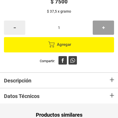
$
7500
$ 37,5
x
gramo
Agregar
+
Descripción
Cereal EL TRIGAL granola rica en fibra vitaminas y minerales contiene
+
avena, Cebada, Coco, Ajonjolí, Germen de Trigo, Pasas, Mani, Miel de
Datos Técnicos
Abejas y Panela. Proceso Natural sin conservantes.
Unidad de
un
Productos similares
medida