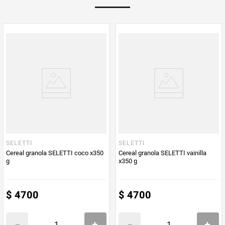
Multiplicador
1
PUM - Medida
200
Peso Neto
200
Producto (kg)
PUM - Unidad
Gramo
de Medida
SELETTI
SELETTI
Cereal granola SELETTI coco x350
Cereal granola SELETTI vainilla
g
x350 g
$
4700
$
4700