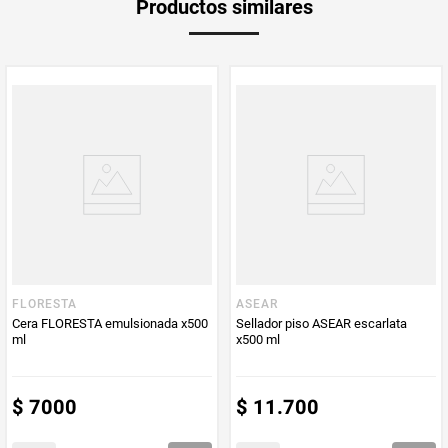
Productos similares
medida
Multiplicador
1
PUM - Medida
1000
Peso Neto
1000
Producto (kg)
PUM - Unidad
Mililitro
de Medida
FLORESTA
ASEAR
Cera FLORESTA emulsionada x500
Sellador piso ASEAR escarlata
ml
x500 ml
$
7000
$
11
.
700