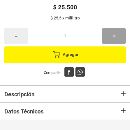
$
25
.
500
$ 25,5
x
mililitro
Agregar
+
Descripción
Proporciona brillo instantáneo y protección a pisos de mármol, granito,
+
cerámica, caucho, vinilo, baldosas y ladrillo en una sola acción. No
Datos Técnicos
necesita brillar, seca rápidamente y forma una película resistente a las
pisadas
Unidad de
un