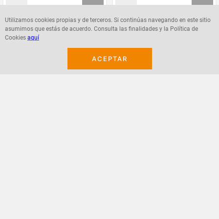
Utilizamos cookies propias y de terceros. Si continúas navegando en este sitio
asumimos que estás de acuerdo. Consulta las finalidades y la Política de
Agregar
Agregar
Cookies
aquí
ACEPTAR
¡Suscribete a nuestro newsletter!
Recibe las ofertas y novedades en tu buzón.
Acepto política de datos, términos y condiciones
Suscribirme