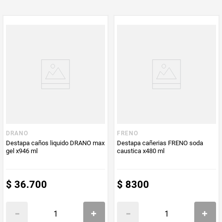
PUM - Unidad
Unidad
de Medida
DRANO
FRENO
Destapa caños liquido DRANO max
Destapa cañerias FRENO soda
gel x946 ml
caustica x480 ml
$
36
.
700
$
8300