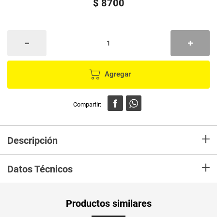
$
8700
Agregar
+
Descripción
En mercaldas compra Cepillo ROZENBAL limpia desagües
+
Datos Técnicos
Peso Neto
1
Productos similares
Producto (kg)