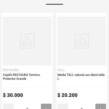
PUM - Unidad
Unidad
de Medida
RESTAURA
TALL
Cepillo RESTAURA Termico
Media TALL natural uso diario talla
Protector Grande
L
$
30
.
000
$
20
.
200