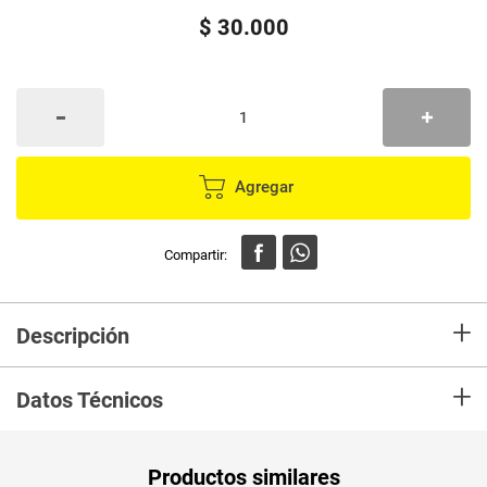
$
30
.
000
Agregar
+
Descripción
Cepillo RESTAURA Termico Protector Grande
+
Datos Técnicos
Peso Neto
1
Productos similares
Producto (kg)