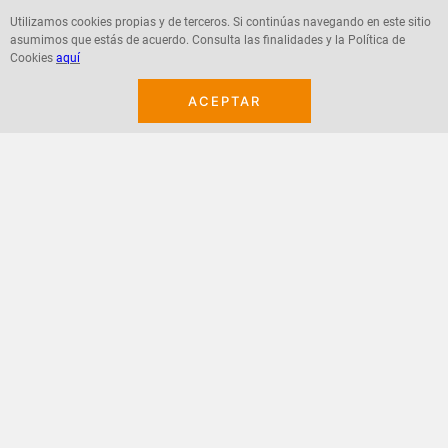
Utilizamos cookies propias y de terceros. Si continúas navegando en este sitio
asumimos que estás de acuerdo. Consulta las finalidades y la Política de
Cookies
aquí
Agregar
Agregar
ACEPTAR
¡Suscribete a nuestro newsletter!
Recibe las ofertas y novedades en tu buzón.
Acepto política de datos, términos y condiciones
Suscribirme