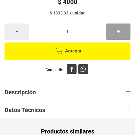
$
4000
$ 1333,33
x
unidad
Agregar
+
Descripción
En mercaldas compra Cepillo ORAL PLUS comfort x3 unds
+
Datos Técnicos
Unidad de
un
Productos similares
medida