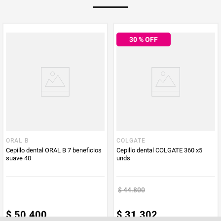
PUM - Medida
3
30
% OFF
Peso Neto
3
Producto (kg)
PUM - Unidad
Unidad
de Medida
ORAL B
COLGATE
Cepillo dental ORAL B 7 beneficios
Cepillo dental COLGATE 360 x5
suave 40
unds
$
44
.
800
$
50
.
400
$
31
.
302