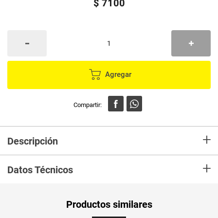
$
7100
Agregar
+
Descripción
Cepillo IMUSA azulejos
+
Datos Técnicos
Peso Neto
1
Productos similares
Producto (kg)