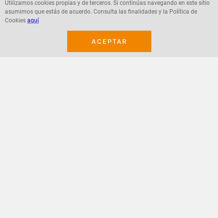
Utilizamos cookies propias y de terceros. Si continúas navegando en este sitio
asumimos que estás de acuerdo. Consulta las finalidades y la Política de
Agregar
Agregar
Cookies
aquí
ACEPTAR
¡Suscribete a nuestro newsletter!
Recibe las ofertas y novedades en tu buzón.
Acepto política de datos, términos y condiciones
Suscribirme
+
CONTACTANOS